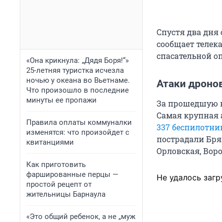
Спустя два дня
сообщает телек
спасательной о
«Она крикнула: „Дядя Боря!“»
25-летняя туристка исчезла
ночью у океана во Вьетнаме.
Атаки дроно
Что произошло в последние
минуты ее пропажи
За прошедшую н
Самая крупная 
Правила оплаты коммуналки
337 беспилотни
изменятся: что произойдет с
пострадали Брян
квитанциями
Орловская, Вор
Как приготовить
фаршированные перцы —
Не удалось загр
простой рецепт от
жительницы Барнаула
«Это общий ребенок, а не „муж