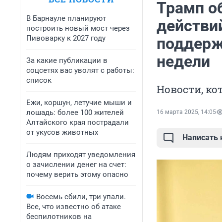
Трамп о
В Барнауле планируют
действий
построить новый мост через
Пивоварку к 2027 году
поддерж
недели
За какие публикации в
соцсетях вас уволят с работы:
список
Новости, ко
Ежи, коршун, летучие мыши и
лошадь: более 100 жителей
16 марта 2025, 14:05
Алтайского края пострадали
от укусов животных
Написать
Людям приходят уведомления
о зачислении денег на счет:
почему верить этому опасно
Восемь сбили, три упали.
Все, что известно об атаке
беспилотников на