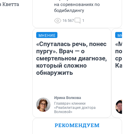
з Кветта
на соревнованиях по
бодибилдингу
16 567
1
МНЕНИЕ
МНЕНИ
«Спуталась речь, понес
«Маши
пургу». Врач — о
полет
смертельном диагнозе,
сравн
который сложно
Казах
обнаружить
Ирина Волкова
Главврач клиники
«Реабилитация доктора
Волковой»
РЕКОМЕНДУЕМ