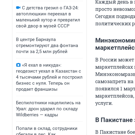
Каждый день в 
С детства грезил о ГАЗ-24:
просто невозмо
автоплюшкин переехал в
Сегодня подвод
маленький хутор и превратил
политических ре
свой двор в музей СССР
В центре Барнаула
Минэкономик
отремонтируют два фонтана
маркетплейс
почти за 2,5 млн рублей
В России может
«Я ехал в никуда»:
маркетплейсах 
геодезист уехал в Казахстан с
Минэкономразви
4 тысячами рублей и построил
самозапрета на
бизнес с нуля. Теперь он
появился 1 мар
продает франшизы
маркетплейсов,
услуги.
Беспилотники нацелились на
Урал: дрон ударил по складу
Wildberries — кадры
В Пакистане
Попали в склад, сотрудники
В Пакистане бо
сбегали в лес. Как