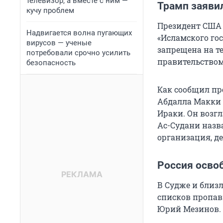
телевизор, а вместе с ним —
Трамп заявил
кучу проблем
Президент США 
Надвигается волна пугающих
«Исламского го
вирусов — ученые
запрещена на те
потребовали срочно усилить
правительством
безопасность
Как сообщил пр
Абдалла Макки 
Ираки. Он возгл
Ас-Судани назв
организация, де
Россия осво
В Судже и близ
списков пропав
Юрий Мезинов.