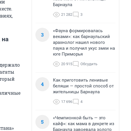
ми
Барнаула
есте.
21 282
3
виях,
«Фауна формировалась
3
веками»: как барнаульский
 на
арахнолог нашел нового
паука и получил укус змеи на
юге Приморья
20 915
Обсудить
ддержало
льтаты
оторый
Как приготовить ленивые
4
беляши — простой способ от
жительницы Барнаула
азличные
17 696
4
«Чемпионкой быть — это
5
кайф»: как мама в декрете из
стана»
Барнаула завоевала золото