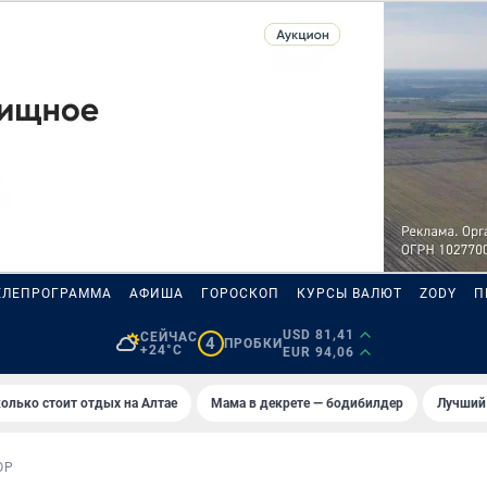
ЕЛЕПРОГРАММА
АФИША
ГОРОСКОП
КУРСЫ ВАЛЮТ
ZODY
П
USD 81,41
СЕЙЧАС
4
ПРОБКИ
+24°C
EUR 94,06
олько стоит отдых на Алтае
Мама в декрете — бодибилдер
Лучший
ОР