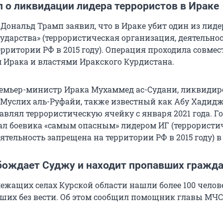
 о ликвидации лидера террористов в Ираке
Дональд Трамп заявил, что в Ираке убит один из лиде
сударства» (террористическая организация, деятельно
рритории РФ в 2015 году). Операция проходила совмес
 Ирака и властями Иракского Курдистана.
емьер-министр Ирака Мухаммед ас-Судани, ликвидир
Муслих аль-Руфайи, также известный как Абу Хадидж
авлял террористическую ячейку с января 2021 года. Г
ал боевика «самым опасным» лидером ИГ (террористи
ятельность запрещена на территории РФ в 2015 году) в
бождает Суджу и находит пропавших гражд
лежащих селах Курской области нашли более 100 челов
ших без вести. Об этом сообщил помощник главы МЧС