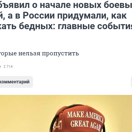
бъявил о начале новых боевы
, а в России придумали, как
ать бедных: главные событи
торые нельзя пропустить
2 714
 комментарий