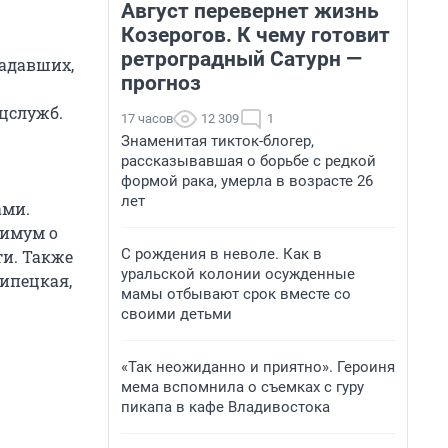
Август перевернет жизнь
Козерогов. К чему готовит
ретроградный Сатурн —
падавших,
прогноз
ецслужб.
17 часов
12 309
1
Знаменитая тикток-блогер,
рассказывавшая о борьбе с редкой
формой рака, умерла в возрасте 26
лет
ами.
нимум о
С рождения в неволе. Как в
ти. Также
уральской колонии осужденные
Липецкая,
мамы отбывают срок вместе со
своими детьми
«Так неожиданно и приятно». Героиня
мема вспомнила о съемках с гуру
пикапа в кафе Владивостока