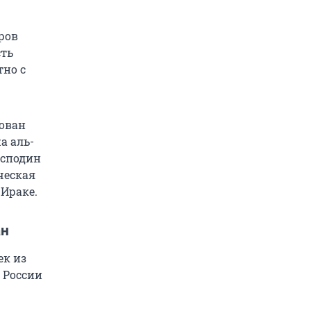
ров
сть
тно с
ован
а аль-
осподин
ческая
 Ираке.
ан
ек из
 России