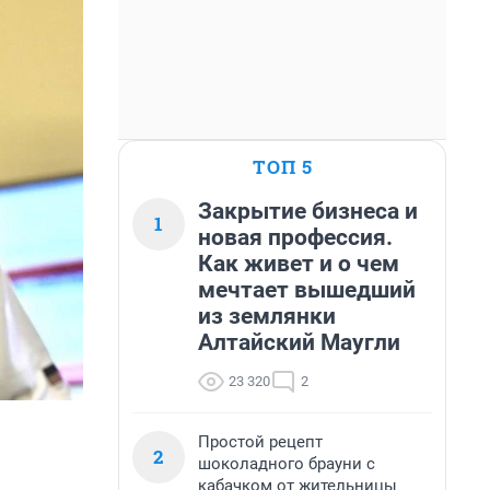
ТОП 5
Закрытие бизнеса и
1
новая профессия.
Как живет и о чем
мечтает вышедший
из землянки
Алтайский Маугли
23 320
2
Простой рецепт
2
шоколадного брауни с
кабачком от жительницы