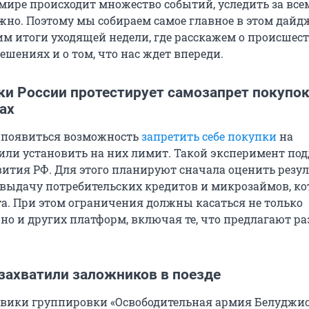
мире происходит множество событий, уследить за все
жно. Поэтому мы собираем самое главное в этом дайдж
им итоги уходящей недели, где расскажем о происшест
шениях и о том, что нас ждет впереди.
и России протестирует самозапрет покупок
ах
 появиться возможность
запретить себе покупки
на
или установить на них лимит. Такой эксперимент по
тия РФ. Для этого планируют сначала оценить резу
 выдачу потребительских кредитов и микрозаймов, к
та. При этом ограничения должны касаться не только
 но и других платформ, включая те, что предлагают р
 захватили заложников в поезде
евики группировки «Освободительная армия Белуджи