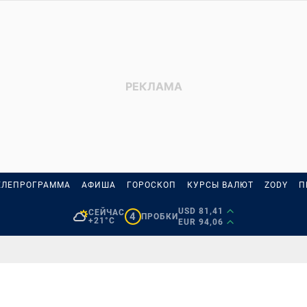
ЕЛЕПРОГРАММА
АФИША
ГОРОСКОП
КУРСЫ ВАЛЮТ
ZODY
П
USD 81,41
СЕЙЧАС
4
ПРОБКИ
+21°C
EUR 94,06
д