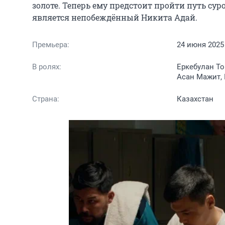
золоте. Теперь ему предстоит пройти путь су
является непобеждённый Никита Адай.
Премьера:
24 июня 2025
В ролях:
Еркебулан То
Асан Мажит,
Страна:
Казахстан