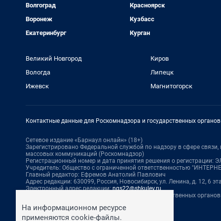
Волгоград
Красноярск
Воронеж
Кузбасс
Екатеринбург
Курган
Великий Новгород
Киров
Вологда
Липецк
Ижевск
Магнитогорск
Контактные данные для Роскомнадзора и государственных органов
Сетевое издание «Барнаул онлайн» (18+)
Зарегистрировано Федеральной службой по надзору в сфере связи
массовых коммуникаций (Роскомнадзор)
Регистрационный номер и дата принятия решения о регистрации: ЭЛ 
Учредитель: Общество с ограниченной ответственностью "ИНТЕР
Главный редактор: Ефремов Анатолий Павлович
Адрес редакции: 630099, Россия, Новосибирск, ул. Ленина, д. 12, 6 эт
Электронный адрес редакции:
ngs22@shkulev.ru
Контактные данные для Роскомнадзора и государственных органов
Техподдержка:
help@shkulev.ru
На информационном ресурсе
По вопросам коммерческого сотрудничества:
применяются cookie-файлы.