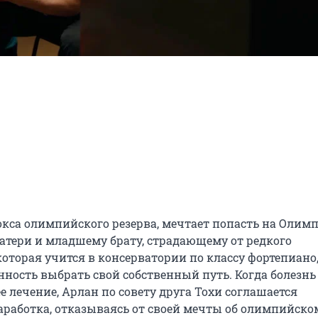
са олимпийского резерва, мечтает попасть на Олимпи
тери и младшему брату, страдающему от редкого 
которая учится в консерватории по классу фортепиано, 
енность выбрать свой собственный путь. Когда болезнь 
е лечение, Арлан по совету друга Тохи соглашается 
аработка, отказываясь от своей мечты об олимпийском