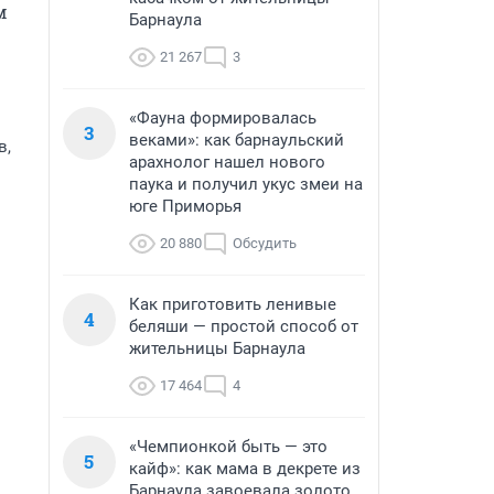
 
Барнаула
21 267
3
«Фауна формировалась
3
веками»: как барнаульский
в,
арахнолог нашел нового
паука и получил укус змеи на
юге Приморья
20 880
Обсудить
Как приготовить ленивые
4
беляши — простой способ от
жительницы Барнаула
17 464
4
«Чемпионкой быть — это
5
кайф»: как мама в декрете из
Барнаула завоевала золото