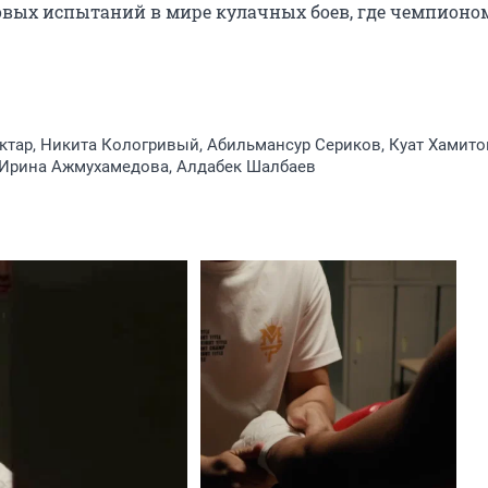
ровых испытаний в мире кулачных боев, где чемпионом
ктар, Никита Кологривый, Абильмансур Сериков, Куат Хамито
 Ирина Ажмухамедова, Алдабек Шалбаев