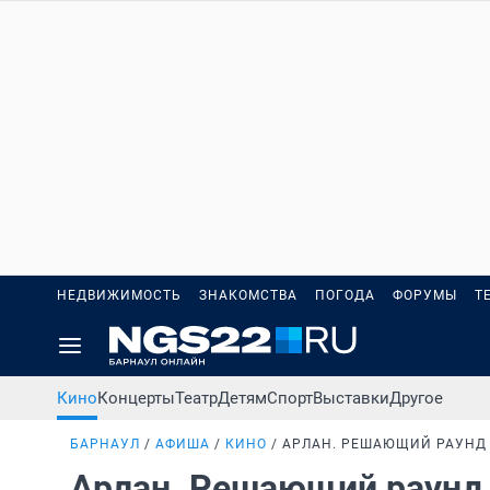
НЕДВИЖИМОСТЬ
ЗНАКОМСТВА
ПОГОДА
ФОРУМЫ
Т
Кино
Концерты
Театр
Детям
Спорт
Выставки
Другое
БАРНАУЛ
АФИША
КИНО
АРЛАН. РЕШАЮЩИЙ РАУНД
Арлан. Решающий раун