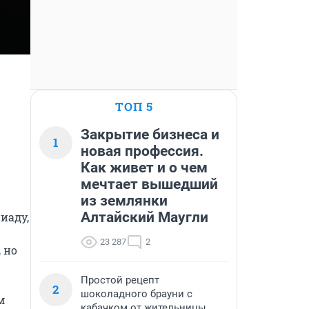
ТОП 5
Закрытие бизнеса и
1
новая профессия.
Как живет и о чем
мечтает вышедший
из землянки
Алтайский Маугли
аду, 
23 287
2
но 
Простой рецепт
2
шоколадного брауни с
 
кабачком от жительницы