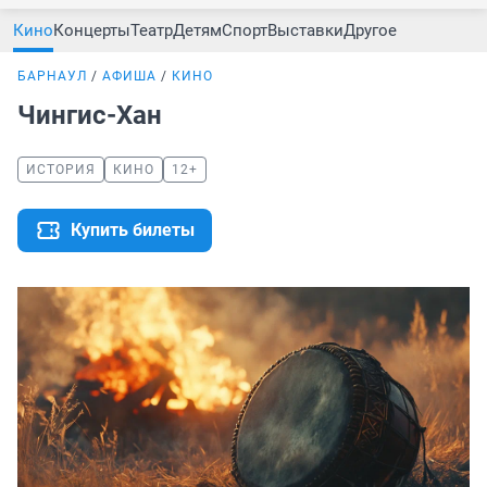
Кино
Концерты
Театр
Детям
Спорт
Выставки
Другое
БАРНАУЛ
АФИША
КИНО
Чингис-Хан
ИСТОРИЯ
КИНО
12+
Купить билеты