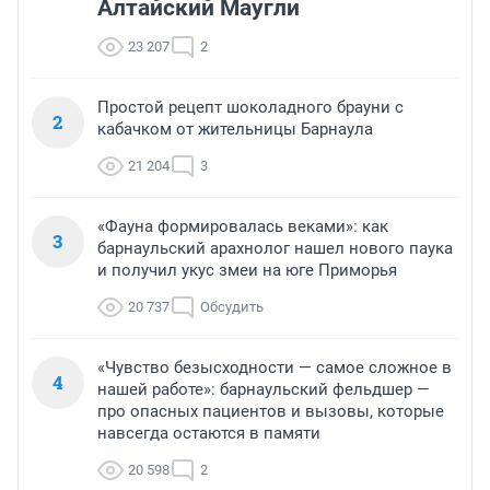
Алтайский Маугли
23 207
2
Простой рецепт шоколадного брауни с
2
кабачком от жительницы Барнаула
21 204
3
«Фауна формировалась веками»: как
3
барнаульский арахнолог нашел нового паука
и получил укус змеи на юге Приморья
20 737
Обсудить
«Чувство безысходности — самое сложное в
4
нашей работе»: барнаульский фельдшер —
про опасных пациентов и вызовы, которые
навсегда остаются в памяти
20 598
2