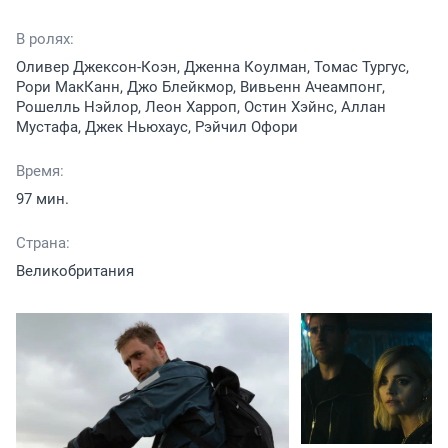
В ролях:
Оливер Джексон-Коэн, Дженна Коулман, Томас Тургус,
Рори МакКанн, Джо Блейкмор, Вивьенн Ачеампонг,
Рошелль Нэйлор, Леон Харроп, Остин Хэйнс, Аллан
Мустафа, Джек Ньюхаус, Рэйчил Офори
Время:
97 мин.
Страна:
Великобритания