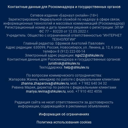
Контактные данные для Роскомнадзора и государственных органов
Сетевое издание «Барнаул онлайн» (18+)
Зарегистрировано Федеральной службой по надзору в сфере связи,
информационных технологий и массовых коммуникаций (Роскомнадзор)
Регистрационный номер и дата принятия решения о регистрации: ЭЛ №
ФС 77 – 83220 от 12.05.2022 г.
Учредитель: Общество с ограниченной ответственностью "ИНТЕРНЕТ
ТЕХНОЛОГИИ"
Главный редактор: Ефремов Анатолий Павлович
Адрес редакции: 630099, Россия, Новосибирск, ул. Ленина, д. 12, 6 этаж,
телефон 8 (912) 222-00-14
Электронный адрес редакции:
ngs22@shkulev.ru
Контактные данные для Роскомнадзора и государственных органов:
juristnsk@shkulev.ru
Техподдержка:
help@shkulev.ru
По вопросам коммерческого сотрудничества:
Жапарова Жанна, менеджер по работе с федеральными клиентами
zhanna.zhaparova@shkulev.ru
, моб. + 7 982 640 34 32
Ревина Мария, директор по работе с федеральными клиентами
mariya.revina@shkulev.ru
, моб. +7 910 402 4056
Редакция сайта не несет ответственности за достоверность
информации, содержащейся в рекламных объявлениях.
Информация об ограничениях
Политика использования cookies