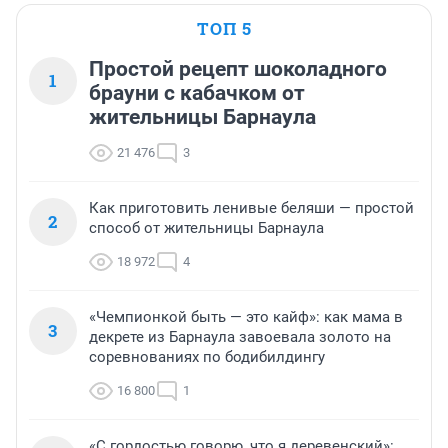
ТОП 5
Простой рецепт шоколадного
1
брауни с кабачком от
жительницы Барнаула
21 476
3
Как приготовить ленивые беляши — простой
2
способ от жительницы Барнаула
18 972
4
«Чемпионкой быть — это кайф»: как мама в
3
декрете из Барнаула завоевала золото на
соревнованиях по бодибилдингу
16 800
1
«С гордостью говорю, что я деревенский»: