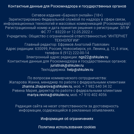
Контактные данные для Роскомнадзора и государственных органов
Сетевое издание «Барнаул онлайн» (18+)
Зарегистрировано Федеральной службой по надзору в сфере связи,
информационных технологий и массовых коммуникаций (Роскомнадзор)
Регистрационный номер и дата принятия решения о регистрации: ЭЛ №
ФС 77 – 83220 от 12.05.2022 г.
Учредитель: Общество с ограниченной ответственностью "ИНТЕРНЕТ
ТЕХНОЛОГИИ"
Главный редактор: Ефремов Анатолий Павлович
Адрес редакции: 630099, Россия, Новосибирск, ул. Ленина, д. 12, 6 этаж,
телефон 8 (912) 222-00-14
Электронный адрес редакции:
ngs22@shkulev.ru
Контактные данные для Роскомнадзора и государственных органов:
juristnsk@shkulev.ru
Техподдержка:
help@shkulev.ru
По вопросам коммерческого сотрудничества:
Жапарова Жанна, менеджер по работе с федеральными клиентами
zhanna.zhaparova@shkulev.ru
, моб. + 7 982 640 34 32
Ревина Мария, директор по работе с федеральными клиентами
mariya.revina@shkulev.ru
, моб. +7 910 402 4056
Редакция сайта не несет ответственности за достоверность
информации, содержащейся в рекламных объявлениях.
Информация об ограничениях
Политика использования cookies