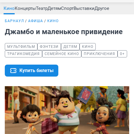
Кино
Концерты
Театр
Детям
Спорт
Выставки
Другое
БАРНАУЛ
АФИША
КИНО
Джамбо и маленькое привидение
МУЛЬТФИЛЬМ
ФЭНТЕЗИ
ДЕТЯМ
КИНО
ТРАГИКОМЕДИЯ
СЕМЕЙНОЕ КИНО
ПРИКЛЮЧЕНИЯ
0+
Купить билеты