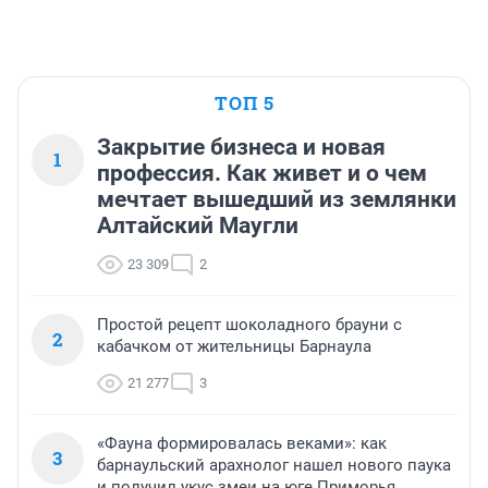
ТОП 5
Закрытие бизнеса и новая
1
профессия. Как живет и о чем
мечтает вышедший из землянки
Алтайский Маугли
23 309
2
Простой рецепт шоколадного брауни с
2
кабачком от жительницы Барнаула
21 277
3
«Фауна формировалась веками»: как
3
барнаульский арахнолог нашел нового паука
и получил укус змеи на юге Приморья