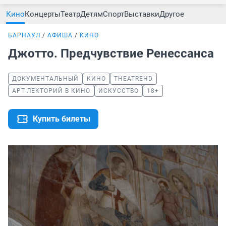
Кино
Концерты
Театр
Детям
Спорт
Выставки
Другое
БАРНАУЛ
АФИША
КИНО
Джотто. Предчувствие Ренессанса
ДОКУМЕНТАЛЬНЫЙ
КИНО
THEATREHD
АРТ-ЛЕКТОРИЙ В КИНО
ИСКУССТВО
18+
Купить билеты