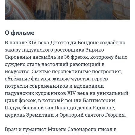
О фильме
В начале XIV века Джотто ди Бондоне создаёт по 
заказу падуанского ростовщика Энрико 
Скровеньи ансамбль из 36 фресок, которому было 
суждено стать настоящей революцией в 
искусстве. Смелые перспективные построения, 
объёмные фигуры, живые чувства героев 
потрясли современников и вдохновили 
падуанских художников XIV века на уникальный 
цикл фресок, в который вошли Баптистерий 
Падуи, большой зал Палаццо делла Раджоне, 
церковь Эремитани и Ораторий святого Георгия.

Врач и гуманист Микеле Савонарола писал в 