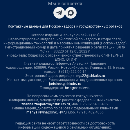
Мы в соцсетях
Контактные данные для Роскомнадзора и государственных органов
Сетевое издание «Барнаул онлайн» (18+)
Зарегистрировано Федеральной службой по надзору в сфере связи,
информационных технологий и массовых коммуникаций (Роскомнадзор)
Регистрационный номер и дата принятия решения о регистрации: ЭЛ №
ФС 77 – 83220 от 12.05.2022 г.
Учредитель: Общество с ограниченной ответственностью "ИНТЕРНЕТ
ТЕХНОЛОГИИ"
Главный редактор: Ефремов Анатолий Павлович
Адрес редакции: 630099, Россия, Новосибирск, ул. Ленина, д. 12, 6 этаж,
телефон 8 (912) 222-00-14
Электронный адрес редакции:
ngs22@shkulev.ru
Контактные данные для Роскомнадзора и государственных органов:
juristnsk@shkulev.ru
Техподдержка:
help@shkulev.ru
По вопросам коммерческого сотрудничества:
Жапарова Жанна, менеджер по работе с федеральными клиентами
zhanna.zhaparova@shkulev.ru
, моб. + 7 982 640 34 32
Ревина Мария, директор по работе с федеральными клиентами
mariya.revina@shkulev.ru
, моб. +7 910 402 4056
Редакция сайта не несет ответственности за достоверность
информации, содержащейся в рекламных объявлениях.