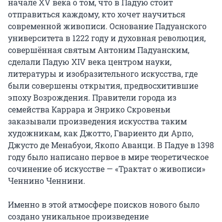
начале XV века о том, что в Падую стоит 
отправиться каждому, кто хочет научиться 
современной живописи. Основание Падуанского 
университета в 1222 году и духовная революция, 
совершённая святым Антоним Падуанским, 
сделали Падую XIV века центром науки, 
литературы и изобразительного искусства, где 
были совершены открытия, предвосхитившие 
эпоху Возрождения. Правители города из 
семейства Каррара и Энрико Скровеньи 
заказывали произведения искусства таким 
художникам, как Джотто, Гвариенто ди Арпо, 
Джусто де Менабуои, Якопо Аванци. В Падуе в 1398 
году было написано первое в мире теоретическое 
сочинение об искусстве — «Трактат о живописи» 
Ченнино Ченнини.

Именно в этой атмосфере поисков нового было 
создано уникальное произведение 