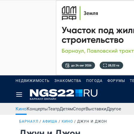
НЕДВИЖИМОСТЬ
ЗНАКОМСТВА
ПОГОДА
ФОРУМЫ
Т
Кино
Концерты
Театр
Детям
Спорт
Выставки
Другое
БАРНАУЛ
АФИША
КИНО
ДЖУН И ДЖОН
Джун и Джон