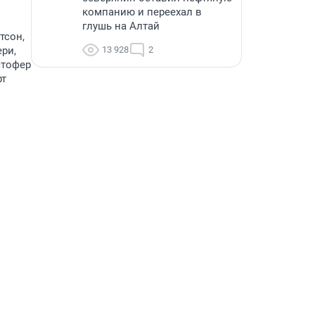
компанию и переехал в
глушь на Алтай
тсон,
ери,
13 928
2
стофер
рт