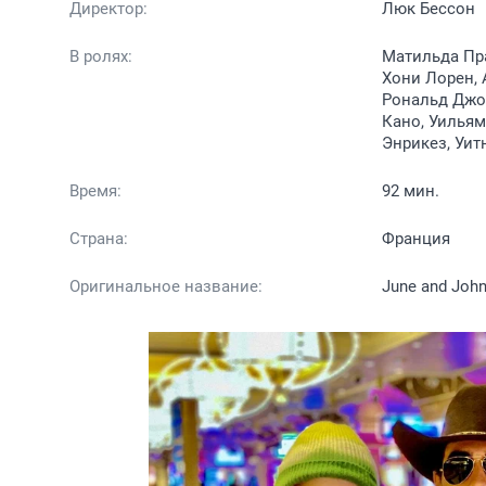
Директор:
Люк Бессон
В ролях:
Матильда Пра
Хони Лорен, 
Рональд Джоз
Кано, Уильям
Энрикез, Уит
Время:
92 мин.
Страна:
Франция
Оригинальное название:
June and Joh