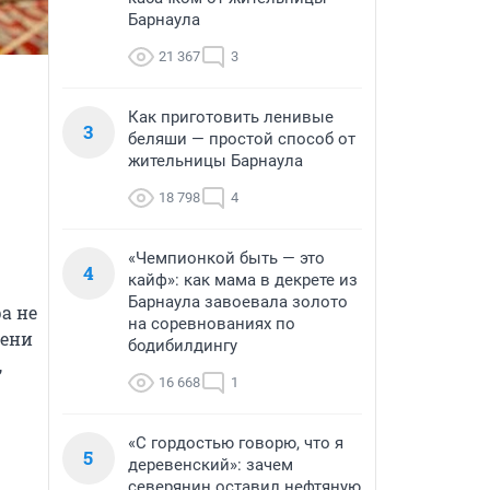
Барнаула
21 367
3
Как приготовить ленивые
3
беляши — простой способ от
жительницы Барнаула
18 798
4
«Чемпионкой быть — это
4
кайф»: как мама в декрете из
Барнаула завоевала золото
 не 
на соревнованиях по
ени 
бодибилдингу
 
16 668
1
«С гордостью говорю, что я
5
деревенский»: зачем
северянин оставил нефтяную