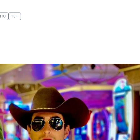
ИНО
18+