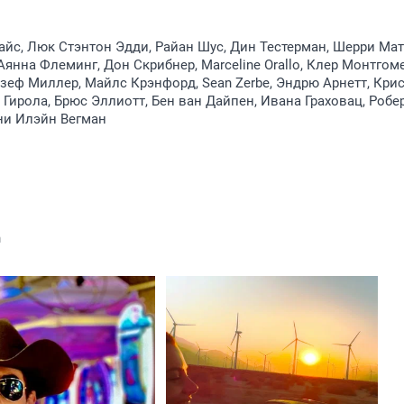
йс, Люк Стэнтон Эдди, Райан Шус, Дин Тестерман, Шерри Мат
Аянна Флеминг, Дон Скрибнер, Marceline Orallo, Клер Монтгом
еф Миллер, Майлс Крэнфорд, Sean Zerbe, Эндрю Арнетт, Кри
 Гирола, Брюс Эллиотт, Бен ван Дайпен, Ивана Граховац, Робе
ни Илэйн Вегман
n