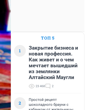
ТОП 5
Закрытие бизнеса и
1
новая профессия.
Как живет и о чем
мечтает вышедший
из землянки
Алтайский Маугли
23 468
2
Простой рецепт
2
шоколадного брауни с
кабачком от жительницы