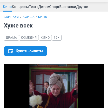
Кино
Концерты
Театр
Детям
Спорт
Выставки
Другое
БАРНАУЛ
АФИША
КИНО
Хуже всех
ДРАМА
КОМЕДИЯ
КИНО
16+
Купить билеты