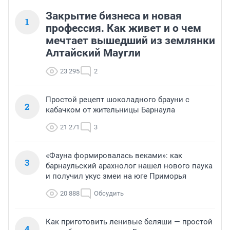
Закрытие бизнеса и новая
1
профессия. Как живет и о чем
мечтает вышедший из землянки
Алтайский Маугли
23 295
2
Простой рецепт шоколадного брауни с
2
кабачком от жительницы Барнаула
21 271
3
«Фауна формировалась веками»: как
3
барнаульский арахнолог нашел нового паука
и получил укус змеи на юге Приморья
20 888
Обсудить
Как приготовить ленивые беляши — простой
4