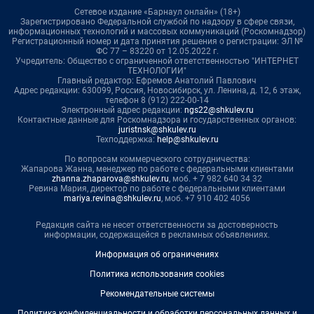
Сетевое издание «Барнаул онлайн» (18+)
Зарегистрировано Федеральной службой по надзору в сфере связи,
информационных технологий и массовых коммуникаций (Роскомнадзор)
Регистрационный номер и дата принятия решения о регистрации: ЭЛ №
ФС 77 – 83220 от 12.05.2022 г.
Учредитель: Общество с ограниченной ответственностью "ИНТЕРНЕТ
ТЕХНОЛОГИИ"
Главный редактор: Ефремов Анатолий Павлович
Адрес редакции: 630099, Россия, Новосибирск, ул. Ленина, д. 12, 6 этаж,
телефон 8 (912) 222-00-14
Электронный адрес редакции:
ngs22@shkulev.ru
Контактные данные для Роскомнадзора и государственных органов:
juristnsk@shkulev.ru
Техподдержка:
help@shkulev.ru
По вопросам коммерческого сотрудничества:
Жапарова Жанна, менеджер по работе с федеральными клиентами
zhanna.zhaparova@shkulev.ru
, моб. + 7 982 640 34 32
Ревина Мария, директор по работе с федеральными клиентами
mariya.revina@shkulev.ru
, моб. +7 910 402 4056
Редакция сайта не несет ответственности за достоверность
информации, содержащейся в рекламных объявлениях.
Информация об ограничениях
Политика использования cookies
Рекомендательные системы
Политика конфиденциальности и обработки персональных данных и