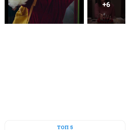
+6
ТОП 5