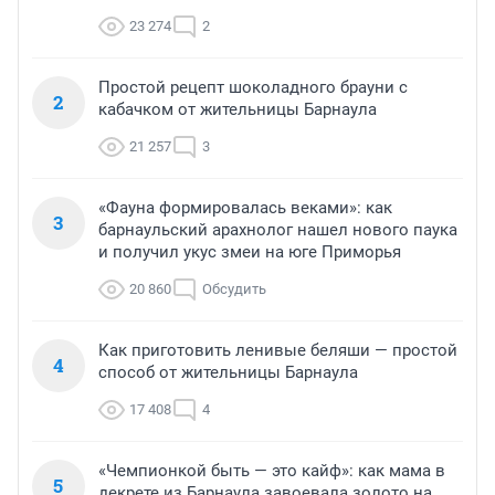
23 274
2
Простой рецепт шоколадного брауни с
2
кабачком от жительницы Барнаула
21 257
3
«Фауна формировалась веками»: как
3
барнаульский арахнолог нашел нового паука
и получил укус змеи на юге Приморья
20 860
Обсудить
Как приготовить ленивые беляши — простой
4
способ от жительницы Барнаула
17 408
4
«Чемпионкой быть — это кайф»: как мама в
5
декрете из Барнаула завоевала золото на