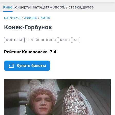
Кино
Концерты
Театр
Детям
Спорт
Выставки
Другое
БАРНАУЛ
АФИША
КИНО
Конек-Горбунок
ФЭНТЕЗИ
СЕМЕЙНОЕ КИНО
КИНО
6+
Рейтинг Кинопоиска: 7.4
Купить билеты