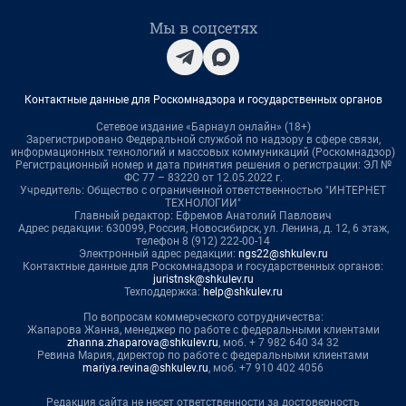
Мы в соцсетях
Контактные данные для Роскомнадзора и государственных органов
Сетевое издание «Барнаул онлайн» (18+)
Зарегистрировано Федеральной службой по надзору в сфере связи,
информационных технологий и массовых коммуникаций (Роскомнадзор)
Регистрационный номер и дата принятия решения о регистрации: ЭЛ №
ФС 77 – 83220 от 12.05.2022 г.
Учредитель: Общество с ограниченной ответственностью "ИНТЕРНЕТ
ТЕХНОЛОГИИ"
Главный редактор: Ефремов Анатолий Павлович
Адрес редакции: 630099, Россия, Новосибирск, ул. Ленина, д. 12, 6 этаж,
телефон 8 (912) 222-00-14
Электронный адрес редакции:
ngs22@shkulev.ru
Контактные данные для Роскомнадзора и государственных органов:
juristnsk@shkulev.ru
Техподдержка:
help@shkulev.ru
По вопросам коммерческого сотрудничества:
Жапарова Жанна, менеджер по работе с федеральными клиентами
zhanna.zhaparova@shkulev.ru
, моб. + 7 982 640 34 32
Ревина Мария, директор по работе с федеральными клиентами
mariya.revina@shkulev.ru
, моб. +7 910 402 4056
Редакция сайта не несет ответственности за достоверность