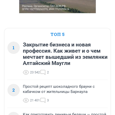
ТОП 5
Закрытие бизнеса и новая
1
профессия. Как живет и о чем
мечтает вышедший из землянки
Алтайский Маугли
23 542
2
Простой рецепт шоколадного брауни с
2
кабачком от жительницы Барнаула
21 401
3
Как приготовить ленивые беляши — простой