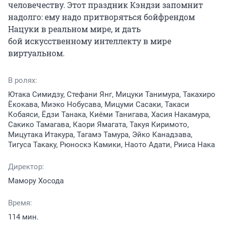
человечеству. Этот праздник Кэндзи запомнит 
надолго: ему надо притворяться бойфрендом 
Нацуки в реальном мире, и дать 
бой искусственному интеллекту в мире 
виртуальном.
В ролях:
Ютака Симидзу, Стефани Янг, Мицуки Танимура, Такахиро
Ёкокава, Миэко Нобусава, Мицуми Сасаки, Такаси
Кобаяси, Ёдзи Танака, Киёми Танигава, Хасия Накамура,
Сакико Тамагава, Каори Ямагата, Такуя Киримото,
Мицутака Итакура, Тагамэ Тамура, Эйко Канадзава,
Тигуса Такаку, Рюноскэ Камики, Наото Адати, Рииса Нака
Директор:
Мамору Хосода
Время:
114 мин.