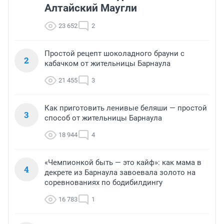
Алтайский Маугли
23 652
2
Простой рецепт шоколадного брауни с
2
кабачком от жительницы Барнаула
21 455
3
Как приготовить ленивые беляши — простой
3
способ от жительницы Барнаула
18 944
4
«Чемпионкой быть — это кайф»: как мама в
4
декрете из Барнаула завоевала золото на
соревнованиях по бодибилдингу
16 783
1