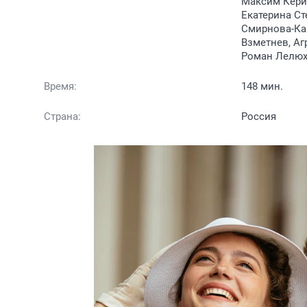
Максим Керин
Екатерина Ст
Смирнова-Ка
Взметнев, Аг
Роман Лелюх
Время:
148 мин.
Страна:
Россия