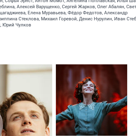
, Софья Эрнст, Антон Момот, Ангелина Поплавская, Илья Ша
еблина, Алексей Варущенко, Сергей Жарков, Олег Абалян, Све
цагаджиева, Елена Муравьева, Фёдор Федотов, Александр
риппина Стеклова, Михаил Горевой, Денис Нурулин, Иван Стеб
, Юрий Чулков