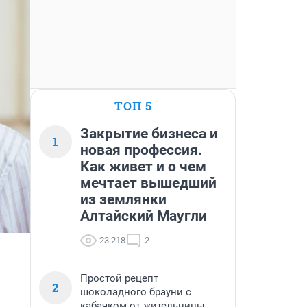
ТОП 5
Закрытие бизнеса и
1
новая профессия.
Как живет и о чем
мечтает вышедший
из землянки
Алтайский Маугли
23 218
2
Простой рецепт
2
шоколадного брауни с
кабачком от жительницы