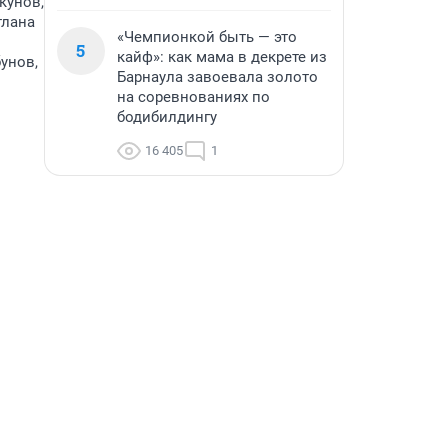
кунов,
тлана
«Чемпионкой быть — это
5
кайф»: как мама в декрете из
унов,
Барнаула завоевала золото
на соревнованиях по
бодибилдингу
16 405
1