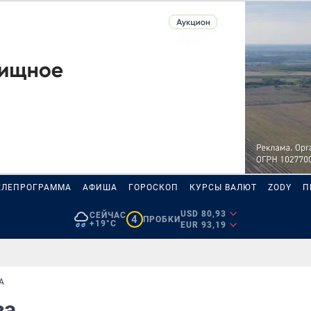
ЕЛЕПРОГРАММА
АФИША
ГОРОСКОП
КУРСЫ ВАЛЮТ
ZODY
П
USD 80,93
СЕЙЧАС
4
ПРОБКИ
+19°C
EUR 93,19
А
за