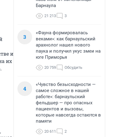
Барнаула
21 213
3
«Фауна формировалась
3
 
веками»: как барнаульский
арахнолог нашел нового
паука и получил укус змеи на
ве и 
юге Приморья
а их 
.
20 759
Обсудить
«Чувство безысходности —
4
самое сложное в нашей
работе»: барнаульский
фельдшер — про опасных
пациентов и вызовы,
которые навсегда остаются в
памяти
,
20 611
2