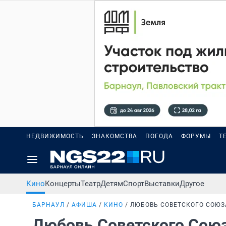
НЕДВИЖИМОСТЬ
ЗНАКОМСТВА
ПОГОДА
ФОРУМЫ
Т
Кино
Концерты
Театр
Детям
Спорт
Выставки
Другое
БАРНАУЛ
АФИША
КИНО
ЛЮБОВЬ СОВЕТСКОГО СОЮЗ
Любовь Советского Сою