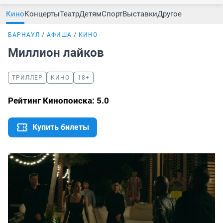
Кино
Концерты
Театр
Детям
Спорт
Выставки
Другое
БАРНАУЛ
АФИША
КИНО
Миллион лайков
ТРИЛЛЕР
КИНО
18+
Рейтинг Кинопоиска: 5.0
Купить билеты