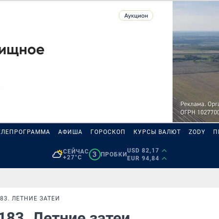
ЕЛЕПРОГРАММА
АФИША
ГОРОСКОП
КУРСЫ ВАЛЮТ
ZODY
П
USD 82,17
СЕЙЧАС
3
ПРОБКИ
+27°C
EUR 94,84
83. ЛЕТНИЕ ЗАТЕИ
183. Летние затеи