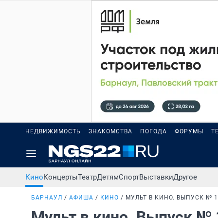
НЕДВИЖИМОСТЬ
ЗНАКОМСТВА
ПОГОДА
ФОРУМЫ
Т
Кино
Концерты
Театр
Детям
Спорт
Выставки
Другое
БАРНАУЛ
АФИША
КИНО
МУЛЬТ В КИНО. ВЫПУСК № 1
Мульт в кино. Выпуск № 