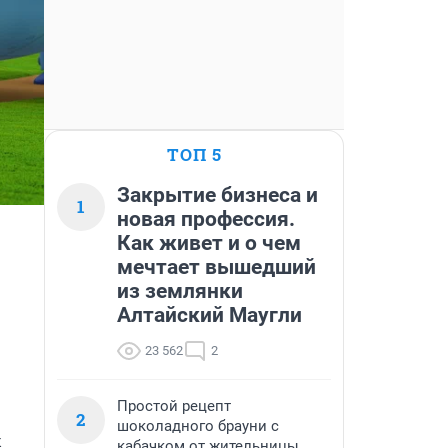
ТОП 5
Закрытие бизнеса и
1
новая профессия.
Как живет и о чем
мечтает вышедший
из землянки
Алтайский Маугли
23 562
2
Простой рецепт
2
шоколадного брауни с
 
кабачком от жительницы