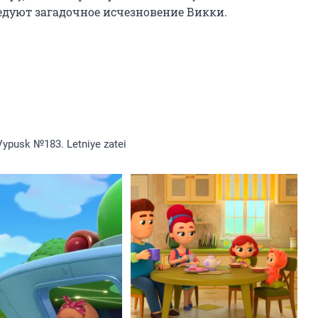
едуют загадочное исчезновение Викки.
Vypusk №183. Letniye zatei