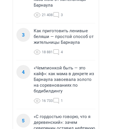
Барнаула
21 408
3
Как приготовить ленивые
3
беляши — простой способ от
жительницы Барнаула
18 881
4
«Чемпионкой быть — это
4
кайф»: как мама в декрете из
Барнаула завоевала золото
на соревнованиях по
бодибилдингу
16 733
1
«С гордостью говорю, что я
5
деревенский»: зачем
северянин оставил нефтяную