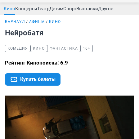
Кино
Концерты
Театр
Детям
Спорт
Выставки
Другое
БАРНАУЛ
АФИША
КИНО
Нейробатя
КОМЕДИЯ
КИНО
ФАНТАСТИКА
16+
Рейтинг Кинопоиска: 6.9
Купить билеты