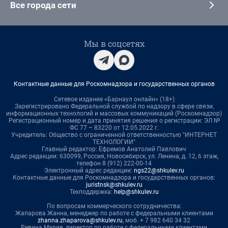
Все города сети
Мы в соцсетях
Контактные данные для Роскомнадзора и государственных органов
Сетевое издание «Барнаул онлайн» (18+)
Зарегистрировано Федеральной службой по надзору в сфере связи,
информационных технологий и массовых коммуникаций (Роскомнадзор)
Регистрационный номер и дата принятия решения о регистрации: ЭЛ №
ФС 77 – 83220 от 12.05.2022 г.
Учредитель: Общество с ограниченной ответственностью "ИНТЕРНЕТ
ТЕХНОЛОГИИ"
Главный редактор: Ефремов Анатолий Павлович
Адрес редакции: 630099, Россия, Новосибирск, ул. Ленина, д. 12, 6 этаж,
телефон 8 (912) 222-00-14
Электронный адрес редакции:
ngs22@shkulev.ru
Контактные данные для Роскомнадзора и государственных органов:
juristnsk@shkulev.ru
Техподдержка:
help@shkulev.ru
По вопросам коммерческого сотрудничества:
Жапарова Жанна, менеджер по работе с федеральными клиентами
zhanna.zhaparova@shkulev.ru
, моб. + 7 982 640 34 32
Ревина Мария, директор по работе с федеральными клиентами