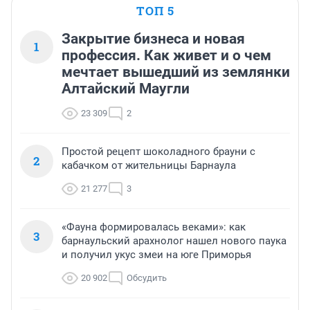
ТОП 5
Закрытие бизнеса и новая
1
профессия. Как живет и о чем
мечтает вышедший из землянки
Алтайский Маугли
23 309
2
Простой рецепт шоколадного брауни с
2
кабачком от жительницы Барнаула
21 277
3
«Фауна формировалась веками»: как
3
барнаульский арахнолог нашел нового паука
и получил укус змеи на юге Приморья
20 902
Обсудить