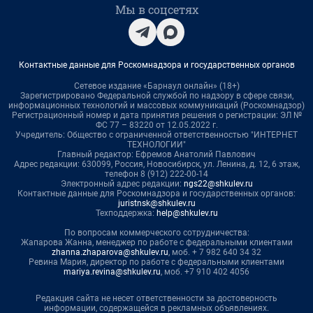
Мы в соцсетях
Контактные данные для Роскомнадзора и государственных органов
Сетевое издание «Барнаул онлайн» (18+)
Зарегистрировано Федеральной службой по надзору в сфере связи,
информационных технологий и массовых коммуникаций (Роскомнадзор)
Регистрационный номер и дата принятия решения о регистрации: ЭЛ №
ФС 77 – 83220 от 12.05.2022 г.
Учредитель: Общество с ограниченной ответственностью "ИНТЕРНЕТ
ТЕХНОЛОГИИ"
Главный редактор: Ефремов Анатолий Павлович
Адрес редакции: 630099, Россия, Новосибирск, ул. Ленина, д. 12, 6 этаж,
телефон 8 (912) 222-00-14
Электронный адрес редакции:
ngs22@shkulev.ru
Контактные данные для Роскомнадзора и государственных органов:
juristnsk@shkulev.ru
Техподдержка:
help@shkulev.ru
По вопросам коммерческого сотрудничества:
Жапарова Жанна, менеджер по работе с федеральными клиентами
zhanna.zhaparova@shkulev.ru
, моб. + 7 982 640 34 32
Ревина Мария, директор по работе с федеральными клиентами
mariya.revina@shkulev.ru
, моб. +7 910 402 4056
Редакция сайта не несет ответственности за достоверность
информации, содержащейся в рекламных объявлениях.