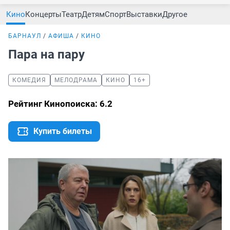
Кино
Концерты
Театр
Детям
Спорт
Выставки
Другое
БАРНАУЛ
АФИША
КИНО
Пара на пару
КОМЕДИЯ
МЕЛОДРАМА
КИНО
16+
Рейтинг Кинопоиска: 6.2
Купить билеты