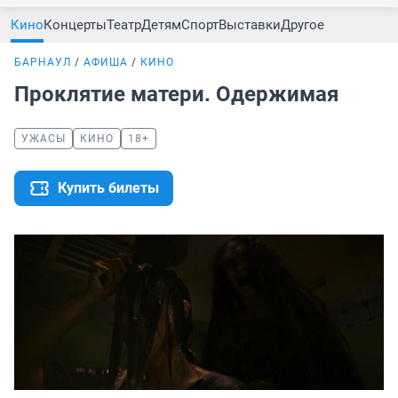
Кино
Концерты
Театр
Детям
Спорт
Выставки
Другое
БАРНАУЛ
АФИША
КИНО
Проклятие матери. Одержимая
УЖАСЫ
КИНО
18+
Купить билеты