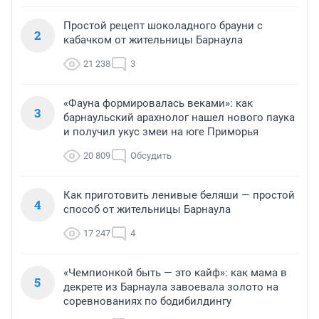
Простой рецепт шоколадного брауни с
2
кабачком от жительницы Барнаула
21 238
3
«Фауна формировалась веками»: как
3
барнаульский арахнолог нашел нового паука
и получил укус змеи на юге Приморья
20 809
Обсудить
Как приготовить ленивые беляши — простой
4
способ от жительницы Барнаула
17 247
4
«Чемпионкой быть — это кайф»: как мама в
5
декрете из Барнаула завоевала золото на
соревнованиях по бодибилдингу