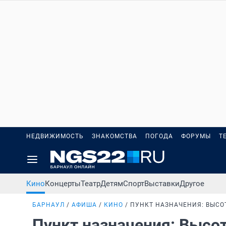
НЕДВИЖИМОСТЬ
ЗНАКОМСТВА
ПОГОДА
ФОРУМЫ
Т
Кино
Концерты
Театр
Детям
Спорт
Выставки
Другое
БАРНАУЛ
АФИША
КИНО
ПУНКТ НАЗНАЧЕНИЯ: ВЫСО
Пункт назначения: Высо