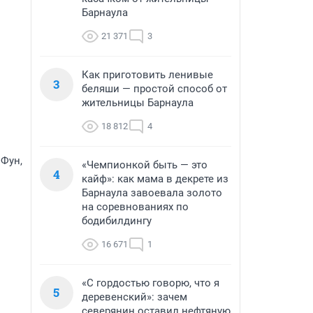
Барнаула
21 371
3
Как приготовить ленивые
3
беляши — простой способ от
жительницы Барнаула
18 812
4
 Фун,
«Чемпионкой быть — это
4
кайф»: как мама в декрете из
Барнаула завоевала золото
на соревнованиях по
бодибилдингу
16 671
1
«С гордостью говорю, что я
5
деревенский»: зачем
северянин оставил нефтяную