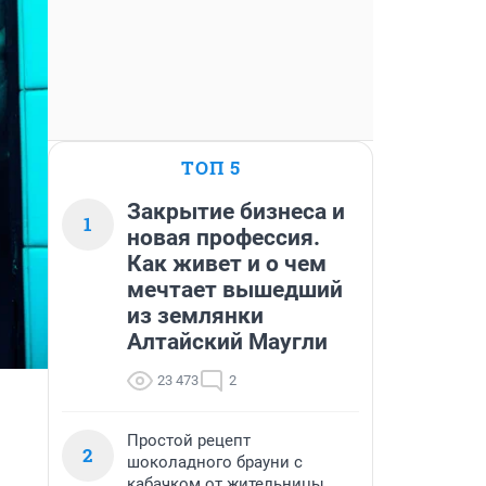
ТОП 5
Закрытие бизнеса и
1
новая профессия.
Как живет и о чем
мечтает вышедший
из землянки
Алтайский Маугли
23 473
2
Простой рецепт
2
шоколадного брауни с
кабачком от жительницы