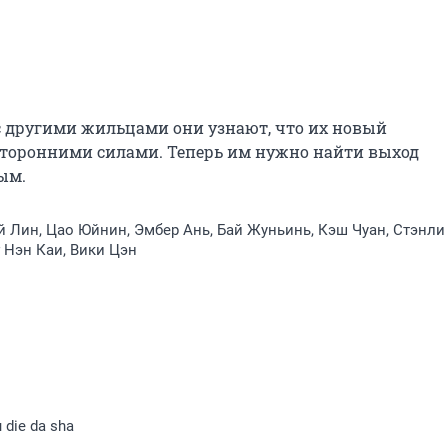
с другими жильцами они узнают, что их новый 
сторонними силами. Теперь им нужно найти выход 
ым.
й Лин, Цао Юйнин, Эмбер Ань, Бай Жуньинь, Кэш Чуан, Стэнли
 Нэн Каи, Вики Цэн
 die da sha