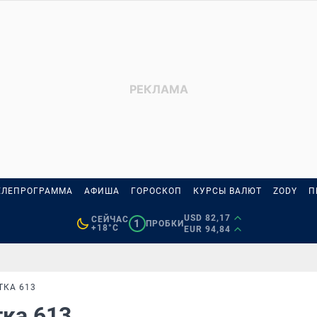
ЕЛЕПРОГРАММА
АФИША
ГОРОСКОП
КУРСЫ ВАЛЮТ
ZODY
П
USD 82,17
СЕЙЧАС
1
ПРОБКИ
+18°C
EUR 94,84
ТКА 613
тка 613