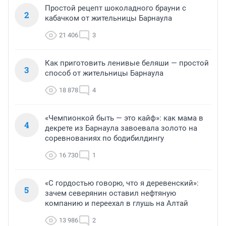
Простой рецепт шоколадного брауни с
2
кабачком от жительницы Барнаула
21 406
3
Как приготовить ленивые беляши — простой
3
способ от жительницы Барнаула
18 878
4
«Чемпионкой быть — это кайф»: как мама в
4
декрете из Барнаула завоевала золото на
соревнованиях по бодибилдингу
16 730
1
«С гордостью говорю, что я деревенский»:
5
зачем северянин оставил нефтяную
компанию и переехал в глушь на Алтай
13 986
2