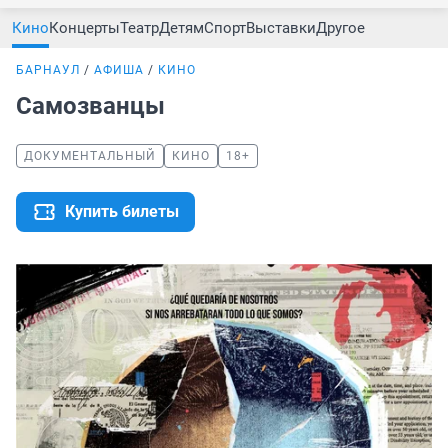
Кино
Концерты
Театр
Детям
Спорт
Выставки
Другое
БАРНАУЛ
АФИША
КИНО
Самозванцы
ДОКУМЕНТАЛЬНЫЙ
КИНО
18+
Купить билеты