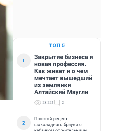
ТОП 5
Закрытие бизнеса и
1
новая профессия.
Как живет и о чем
мечтает вышедший
из землянки
Алтайский Маугли
23 221
2
Простой рецепт
2
шоколадного брауни с
кабачком от жительницы