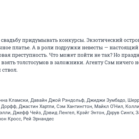
 свадьбу придумывать конкурсы. Экзотический остров
ное платье. А в роли подружки невесты — настоящий 
вая преступность. Что может пойти не так? Но праздн
ять толстосумов в заложники. Агенту Сэм ничего не
 ствол.
Анна Кламски, Давайн Джой Рэндольф, Джиджи Зумбадо, Шер
 Дорфф, Джастин Хартли, Сэм Хантингтон, Майкл О’Нил, Колл
элли, Джефф Чейз, Дэвид Ленгел, Крэйг Энтон, Дхрув Сингх, З
нон Кросс, Рей Эрнандес