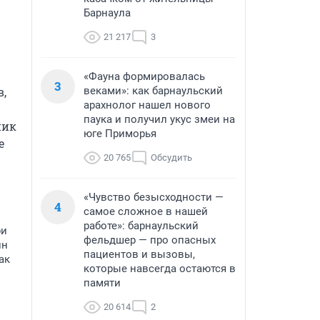
Барнаула
21 217
3
«Фауна формировалась
3
, 
веками»: как барнаульский
арахнолог нашел нового
паука и получил укус змеи на
ик 
юге Приморья
 
20 765
Обсудить
«Чувство безысходности —
4
самое сложное в нашей
работе»: барнаульский
ри
фельдшер — про опасных
ин
пациентов и вызовы,
ак
которые навсегда остаются в
памяти
20 614
2