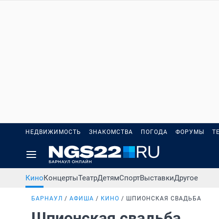
НЕДВИЖИМОСТЬ
ЗНАКОМСТВА
ПОГОДА
ФОРУМЫ
Т
Кино
Концерты
Театр
Детям
Спорт
Выставки
Другое
БАРНАУЛ
АФИША
КИНО
ШПИОНСКАЯ СВАДЬБА
Шпионская свадьба