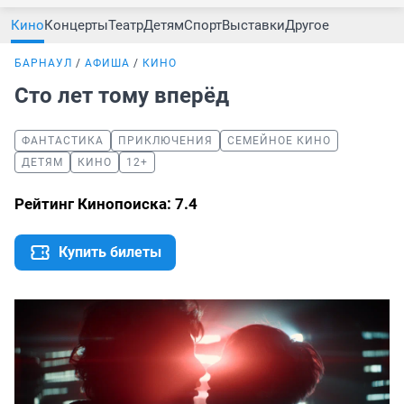
Кино
Концерты
Театр
Детям
Спорт
Выставки
Другое
БАРНАУЛ
АФИША
КИНО
Сто лет тому вперёд
ФАНТАСТИКА
ПРИКЛЮЧЕНИЯ
СЕМЕЙНОЕ КИНО
ДЕТЯМ
КИНО
12+
Рейтинг Кинопоиска: 7.4
Купить билеты