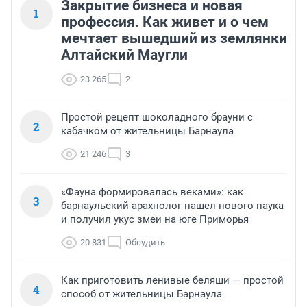
Закрытие бизнеса и новая
1
профессия. Как живет и о чем
мечтает вышедший из землянки
Алтайский Маугли
23 265
2
Простой рецепт шоколадного брауни с
2
кабачком от жительницы Барнаула
21 246
3
«Фауна формировалась веками»: как
3
барнаульский арахнолог нашел нового паука
и получил укус змеи на юге Приморья
20 831
Обсудить
Как приготовить ленивые беляши — простой
4
способ от жительницы Барнаула