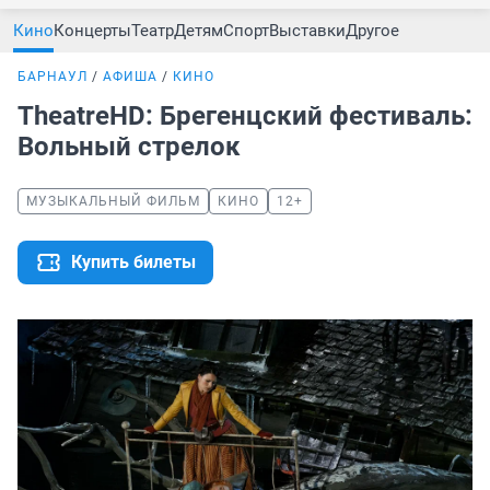
Кино
Концерты
Театр
Детям
Спорт
Выставки
Другое
БАРНАУЛ
АФИША
КИНО
TheatreHD: Брегенцский фестиваль:
Вольный стрелок
МУЗЫКАЛЬНЫЙ ФИЛЬМ
КИНО
12+
Купить билеты