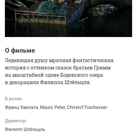
О фильме
Леденящая душу мрачная фантастическая 
история с оттенком сказок братьев Гримм 
на масштабной сцене Боденского озера 
в декорациях Филиппа Штёльцля.
В ролях:
Франц Хавлата, Mauro Peter, Christof Fischesser
Директор:
Филипп Штёльцль