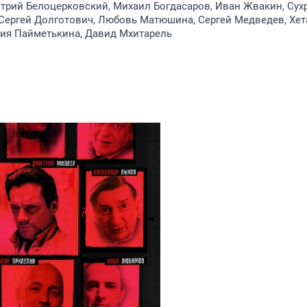
трий Белоцерковский, Михаил Богдасаров, Иван Жвакин, Сух
Сергей Долготович, Любовь Матюшина, Сергей Медведев, Хет
ния Пайметькина, Давид Мхитарель