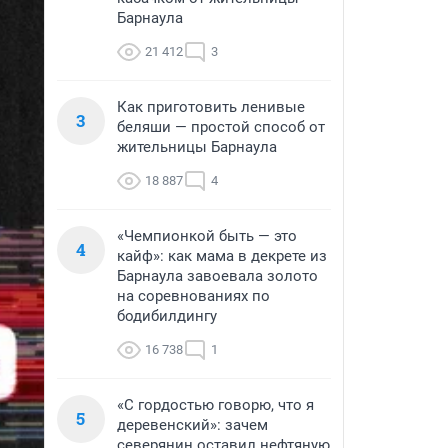
Барнаула
21 412
3
Как приготовить ленивые
3
беляши — простой способ от
жительницы Барнаула
18 887
4
«Чемпионкой быть — это
4
кайф»: как мама в декрете из
Барнаула завоевала золото
на соревнованиях по
бодибилдингу
16 738
1
«С гордостью говорю, что я
5
деревенский»: зачем
северянин оставил нефтяную