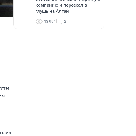
компанию и переехал в
глушь на Алтай
13 994
2
пы, 
я. 
ихаил