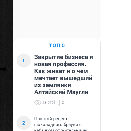
ТОП 5
Закрытие бизнеса и
1
новая профессия.
Как живет и о чем
мечтает вышедший
из землянки
Алтайский Маугли
23 576
2
Простой рецепт
2
шоколадного брауни с
кабачком от жительницы