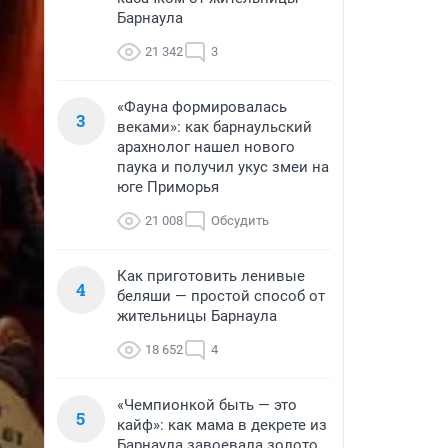
Барнаула
21 342
3
«Фауна формировалась
3
веками»: как барнаульский
арахнолог нашел нового
паука и получил укус змеи на
юге Приморья
21 008
Обсудить
Как приготовить ленивые
4
беляши — простой способ от
жительницы Барнаула
18 652
4
«Чемпионкой быть — это
5
кайф»: как мама в декрете из
Барнаула завоевала золото