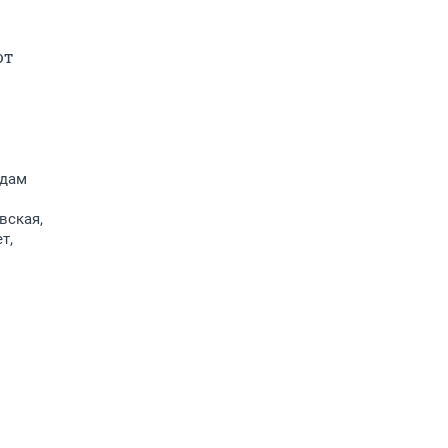
т 
Адам
вская,
т,