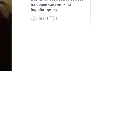
на соревнованиях по
бодибилдингу
16 643
1