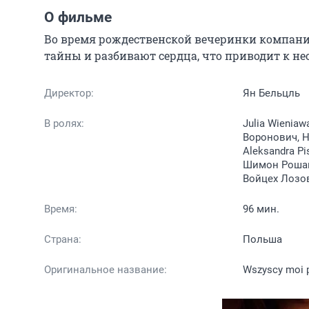
О фильме
Во время рождественской вечеринки компанию
тайны и разбивают сердца, что приводит к н
Директор:
Ян Бельцль
В ролях:
Julia Wieniaw
Воронович, Н
Aleksandra P
Шимон Рошак,
Войцех Лозов
Время:
96 мин.
Страна:
Польша
Оригинальное название:
Wszyscy moi pr