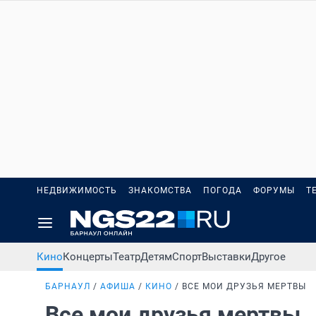
НЕДВИЖИМОСТЬ
ЗНАКОМСТВА
ПОГОДА
ФОРУМЫ
Т
Кино
Концерты
Театр
Детям
Спорт
Выставки
Другое
БАРНАУЛ
АФИША
КИНО
ВСЕ МОИ ДРУЗЬЯ МЕРТВЫ
Все мои друзья мертвы