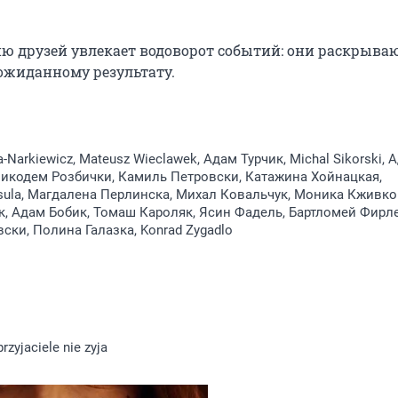
 друзей увлекает водоворот событий: они раскрываю
еожиданному результату.
a-Narkiewicz, Mateusz Wieclawek, Адам Турчик, Michal Sikorski, 
икодем Розбички, Камиль Петровски, Катажина Хойнацкая,
isula, Магдалена Перлинска, Михал Ковальчук, Моника Кживко
 Адам Бобик, Томаш Кароляк, Ясин Фадель, Бартломей Фирле
ски, Полина Галазка, Konrad Zygadlo
zyjaciele nie zyja