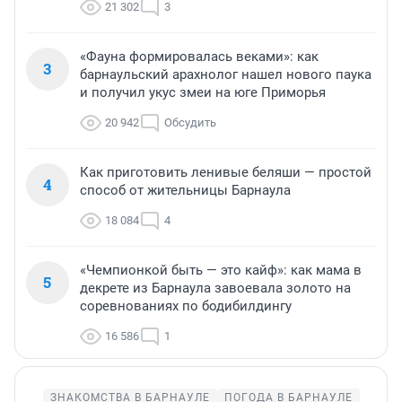
21 302
3
«Фауна формировалась веками»: как
3
барнаульский арахнолог нашел нового паука
и получил укус змеи на юге Приморья
20 942
Обсудить
Как приготовить ленивые беляши — простой
4
способ от жительницы Барнаула
18 084
4
«Чемпионкой быть — это кайф»: как мама в
5
декрете из Барнаула завоевала золото на
соревнованиях по бодибилдингу
16 586
1
ЗНАКОМСТВА В БАРНАУЛЕ
ПОГОДА В БАРНАУЛЕ