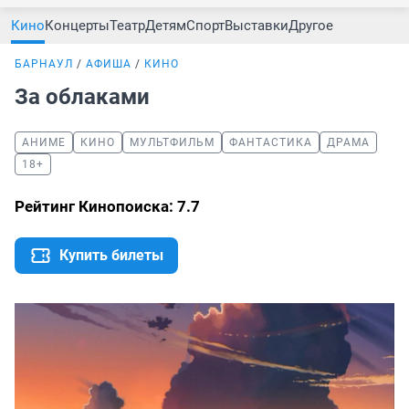
Кино
Концерты
Театр
Детям
Спорт
Выставки
Другое
БАРНАУЛ
АФИША
КИНО
За облаками
АНИМЕ
КИНО
МУЛЬТФИЛЬМ
ФАНТАСТИКА
ДРАМА
18+
Рейтинг Кинопоиска: 7.7
Купить билеты