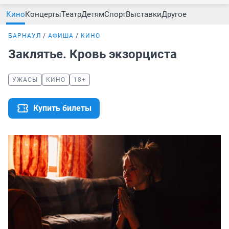
Кино
Концерты
Театр
Детям
Спорт
Выставки
Другое
БАРНАУЛ
АФИША
КИНО
Заклятье. Кровь экзорциста
УЖАСЫ
КИНО
18+
Купить билеты