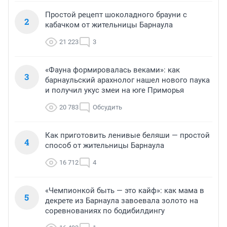
Простой рецепт шоколадного брауни с
2
кабачком от жительницы Барнаула
21 223
3
«Фауна формировалась веками»: как
3
барнаульский арахнолог нашел нового паука
и получил укус змеи на юге Приморья
20 783
Обсудить
Как приготовить ленивые беляши — простой
4
способ от жительницы Барнаула
16 712
4
«Чемпионкой быть — это кайф»: как мама в
5
декрете из Барнаула завоевала золото на
соревнованиях по бодибилдингу