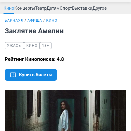
Кино
Концерты
Театр
Детям
Спорт
Выставки
Другое
БАРНАУЛ
АФИША
КИНО
Заклятие Амелии
УЖАСЫ
КИНО
18+
Рейтинг Кинопоиска: 4.8
Купить билеты