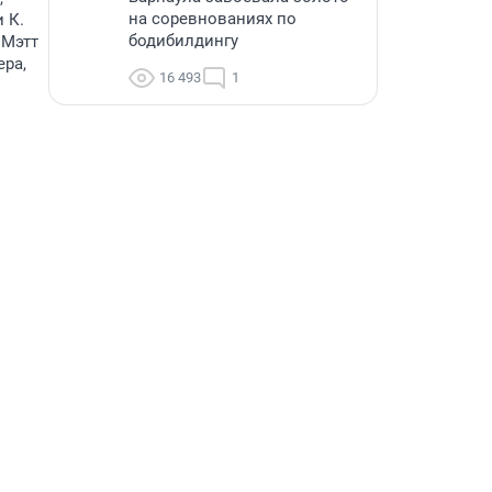
на соревнованиях по
 К.
бодибилдингу
 Мэтт
ера,
16 493
1