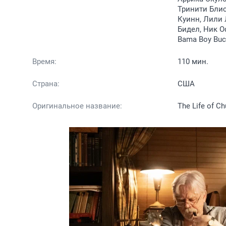
Тринити Блис
Куинн, Лили 
Бидел, Ник О
Bama Boy Buc
Время:
110 мин.
Страна:
США
Оригинальное название:
The Life of C