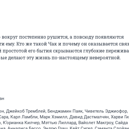
 вокруг постепенно рушится, а повсюду появляются 
 ему. Кто же такой Чак и почему он оказывается связа
й простотой его бытия скрываются глубокие переживан
орые делают эту жизнь по-настоящему невероятной.
ан
он, Джейкоб Тремблей, Бенджамин Паяк, Чиветель Эджиофор,
Сара, Карл Ламбли, Марк Хэмилл, Давид Дастмалчян, Харви Ги
, К’орианка Килчер, Мэттью Лиллард, Вайолет Макгроу, Сайда
на, Анналиса Бассо, Эндрю Граш, Кейт Сигел, Саманта Слойан