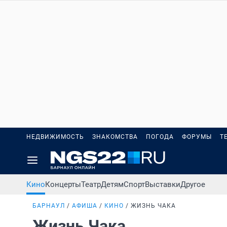
НЕДВИЖИМОСТЬ
ЗНАКОМСТВА
ПОГОДА
ФОРУМЫ
Т
Кино
Концерты
Театр
Детям
Спорт
Выставки
Другое
БАРНАУЛ
АФИША
КИНО
ЖИЗНЬ ЧАКА
Жизнь Чака