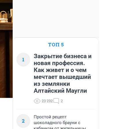
ТОП 5
Закрытие бизнеса и
1
новая профессия.
Как живет и о чем
мечтает вышедший
из землянки
Алтайский Маугли
23 232
2
Простой рецепт
2
шоколадного брауни с
кабачком от жительницы