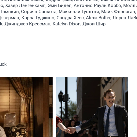
с, Хэзер Лэнгенкэмп, Эми Бидел, Антонио Рауль Корбо, Молли
Лампкин, Сориян Сапкота, Маккензи Гуолтни, Майк Флэнаган,
фферман, Карла Гуджино, Сандра Хесс, Alexa Bolter, Лорен ЛаВ
k, Джинджер Крессман, Katelyn Dixon, Джои Шир
huck