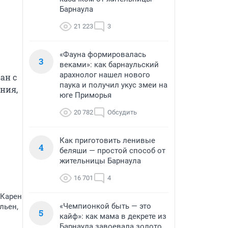
Барнаула
21 223
3
«Фауна формировалась
3
веками»: как барнаульский
арахнолог нашел нового
н с 
паука и получил укус змеи на
ия, 
юге Приморья
20 782
Обсудить
Как приготовить ленивые
4
беляши — простой способ от
жительницы Барнаула
16 701
4
 Карен
«Чемпионкой быть — это
льен,
5
кайф»: как мама в декрете из
Барнаула завоевала золото
,