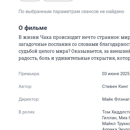
По выбранным параметрам сеансов не найдено
О фильме
В жизни Чака происходит нечто странное: мир
загадочные послания со словами благодарности
судьбой целого мира? Оказывается, за внешне
радость, боль и удивительные открытия, кот
Премьера:
03 июня 2025
Автор:
Стивен Кинг
Директор:
Майк Флэнаг
В ролях:
Том Хиддлст
Гиллан, Миа 
Майкл Трукко
Аррика Экуло