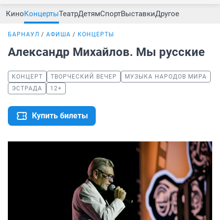
Кино
Концерты
Театр
Детям
Спорт
Выставки
Другое
БАРНАУЛ
АФИША
КОНЦЕРТЫ
Александр Михайлов. Мы русские
КОНЦЕРТ
ТВОРЧЕСКИЙ ВЕЧЕР
МУЗЫКА НАРОДОВ МИРА
ЭСТРАДА
12+
Купить билеты