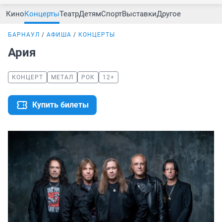
Кино
Концерты
Театр
Детям
Спорт
Выставки
Другое
БАРНАУЛ
АФИША
КОНЦЕРТЫ
Ария
КОНЦЕРТ
МЕТАЛ
РОК
12+
Купить билеты