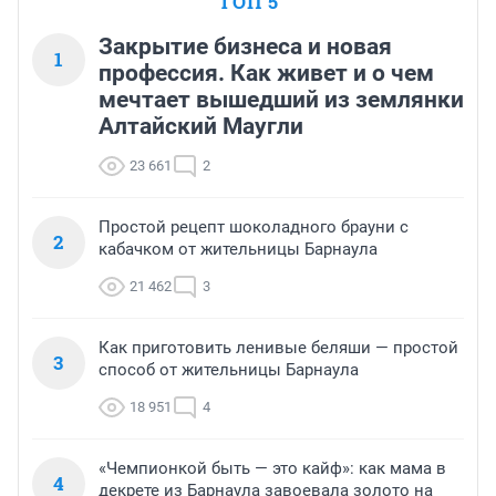
ТОП 5
Закрытие бизнеса и новая
1
профессия. Как живет и о чем
мечтает вышедший из землянки
Алтайский Маугли
23 661
2
Простой рецепт шоколадного брауни с
2
кабачком от жительницы Барнаула
21 462
3
Как приготовить ленивые беляши — простой
3
способ от жительницы Барнаула
18 951
4
«Чемпионкой быть — это кайф»: как мама в
4
декрете из Барнаула завоевала золото на