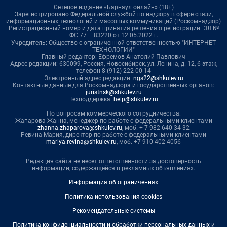
Сетевое издание «Барнаул онлайн» (18+)
Зарегистрировано Федеральной службой по надзору в сфере связи,
информационных технологий и массовых коммуникаций (Роскомнадзор)
Регистрационный номер и дата принятия решения о регистрации: ЭЛ №
ФС 77 – 83220 от 12.05.2022 г.
Учредитель: Общество с ограниченной ответственностью "ИНТЕРНЕТ
ТЕХНОЛОГИИ"
Главный редактор: Ефремов Анатолий Павлович
Адрес редакции: 630099, Россия, Новосибирск, ул. Ленина, д. 12, 6 этаж,
телефон 8 (912) 222-00-14
Электронный адрес редакции:
ngs22@shkulev.ru
Контактные данные для Роскомнадзора и государственных органов:
juristnsk@shkulev.ru
Техподдержка:
help@shkulev.ru
По вопросам коммерческого сотрудничества:
Жапарова Жанна, менеджер по работе с федеральными клиентами
zhanna.zhaparova@shkulev.ru
, моб. + 7 982 640 34 32
Ревина Мария, директор по работе с федеральными клиентами
mariya.revina@shkulev.ru
, моб. +7 910 402 4056
Редакция сайта не несет ответственности за достоверность
информации, содержащейся в рекламных объявлениях.
Информация об ограничениях
Политика использования cookies
Рекомендательные системы
Политика конфиденциальности и обработки персональных данных и