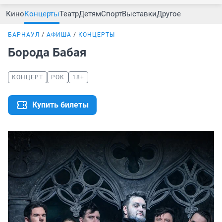
Кино
Концерты
Театр
Детям
Спорт
Выставки
Другое
БАРНАУЛ
АФИША
КОНЦЕРТЫ
Борода Бабая
КОНЦЕРТ
РОК
18+
Купить билеты