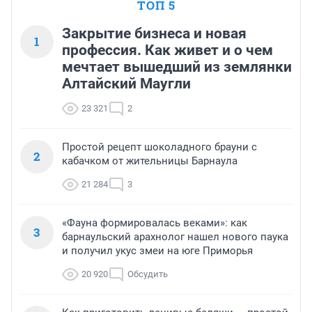
ТОП 5
Закрытие бизнеса и новая
1
профессия. Как живет и о чем
мечтает вышедший из землянки
Алтайский Маугли
23 321
2
Простой рецепт шоколадного брауни с
2
кабачком от жительницы Барнаула
21 284
3
«Фауна формировалась веками»: как
3
барнаульский арахнолог нашел нового паука
и получил укус змеи на юге Приморья
20 920
Обсудить