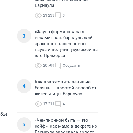
Барнаула
21 233
3
«Фауна формировалась
3
веками»: как барнаульский
арахнолог нашел нового
паука и получил укус змеи на
юге Приморья
20 799
Обсудить
Как приготовить ленивые
4
беляши — простой способ от
жительницы Барнаула
17 211
4
бы 
«Чемпионкой быть — это
5
кайф»: как мама в декрете из
Барнаула завоевала золото