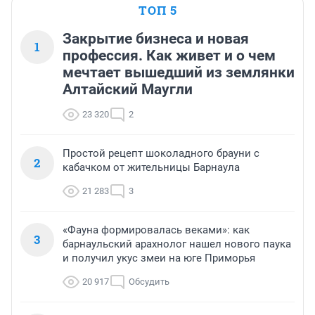
ТОП 5
Закрытие бизнеса и новая
1
профессия. Как живет и о чем
мечтает вышедший из землянки
Алтайский Маугли
23 320
2
Простой рецепт шоколадного брауни с
2
кабачком от жительницы Барнаула
21 283
3
«Фауна формировалась веками»: как
3
барнаульский арахнолог нашел нового паука
и получил укус змеи на юге Приморья
20 917
Обсудить