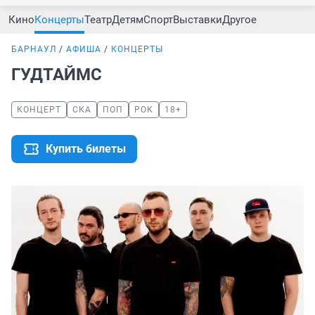
Кино
Концерты
Театр
Детям
Спорт
Выставки
Другое
БАРНАУЛ
АФИША
КОНЦЕРТЫ
ГУДТАЙМС
КОНЦЕРТ
СКА
ПОП
РОК
18+
Купить билеты