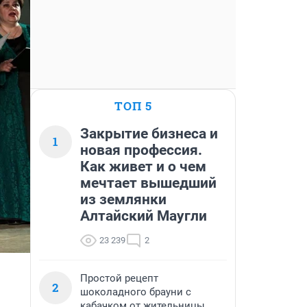
ТОП 5
Закрытие бизнеса и
1
новая профессия.
Как живет и о чем
мечтает вышедший
из землянки
Алтайский Маугли
23 239
2
Простой рецепт
2
шоколадного брауни с
кабачком от жительницы