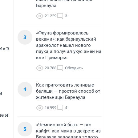
Барнаула
21 229
3
«Фауна формировалась
3
веками»: как барнаульский
арахнолог нашел нового
» в 
паука и получил укус змеи на
юге Приморья
20 788
Обсудить
Как приготовить ленивые
4
беляши — простой способ от
 
жительницы Барнаула
16 999
4
 и 
«Чемпионкой быть — это
5
кайф»: как мама в декрете из
Барнаула завоевала золото