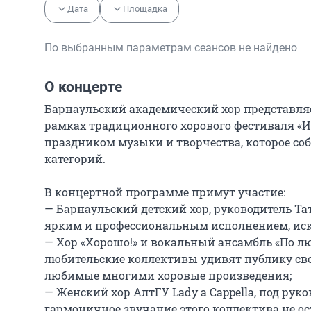
Дата
Площадка
По выбранным параметрам сеансов не найдено
О концерте
Барнаульский академический хор представляе
рамках традиционного хорового фестиваля «И 
праздником музыки и творчества, которое со
категорий.

В концертной программе примут участие:

— Барнаульский детский хор, руководитель Та
ярким и профессиональным исполнением, иск
— Хор «Хорошо!» и вокальный ансамбль «По лю
любительские коллективы удивят публику сво
любимые многими хоровые произведения;

— Женский хор АлтГУ Lady a Cappella, под рук
гармоничное звучание этого коллектива не ос