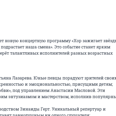
т новую концертную программу «Хор зажигает звёзды
подрастает наша смена». Это событие станет ярким 
берёт талантливых исполнителей разных возрастных 
тьяна Лазарева. Юные певцы порадуют зрителей своим
ренностью и эмоциональностью, присущими детям;

бви», под управлением Анастасии Масловой. Эти 
им энтузиазмом и мастерством, исполнив популярные
оводством Зинаиды Герт. Уникальный репертуар и 
тавят равнодушным ни одного слушателя;
