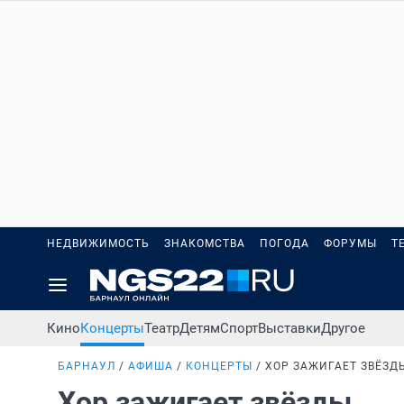
НЕДВИЖИМОСТЬ
ЗНАКОМСТВА
ПОГОДА
ФОРУМЫ
Т
Кино
Концерты
Театр
Детям
Спорт
Выставки
Другое
БАРНАУЛ
АФИША
КОНЦЕРТЫ
ХОР ЗАЖИГАЕТ ЗВЁЗД
Хор зажигает звёзды