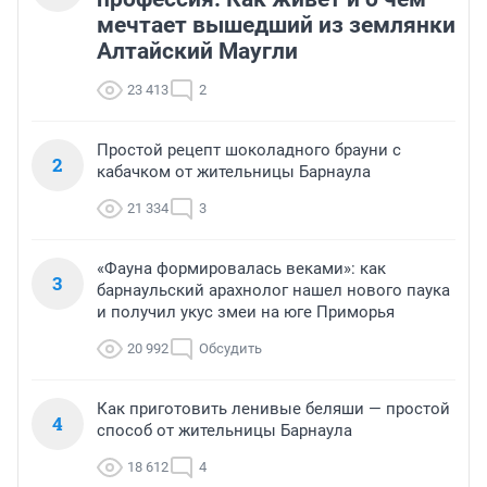
мечтает вышедший из землянки
Алтайский Маугли
23 413
2
Простой рецепт шоколадного брауни с
2
кабачком от жительницы Барнаула
21 334
3
«Фауна формировалась веками»: как
3
барнаульский арахнолог нашел нового паука
и получил укус змеи на юге Приморья
20 992
Обсудить
Как приготовить ленивые беляши — простой
4
способ от жительницы Барнаула
18 612
4