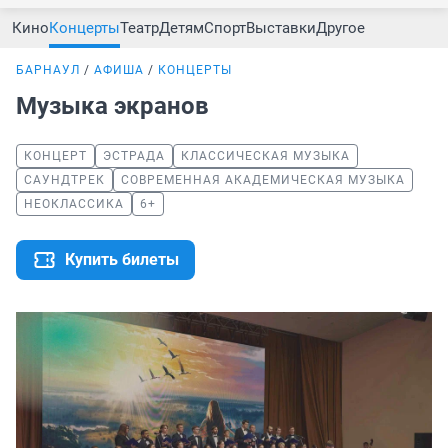
Кино
Концерты
Театр
Детям
Спорт
Выставки
Другое
БАРНАУЛ
АФИША
КОНЦЕРТЫ
Музыка экранов
КОНЦЕРТ
ЭСТРАДА
КЛАССИЧЕСКАЯ МУЗЫКА
САУНДТРЕК
СОВРЕМЕННАЯ АКАДЕМИЧЕСКАЯ МУЗЫКА
НЕОКЛАССИКА
6+
Купить билеты