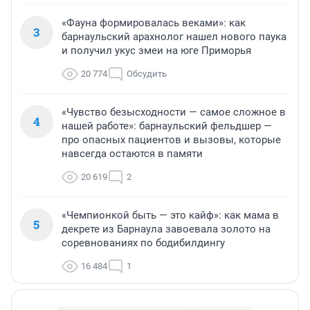
«Фауна формировалась веками»: как
3
барнаульский арахнолог нашел нового паука
и получил укус змеи на юге Приморья
20 774
Обсудить
«Чувство безысходности — самое сложное в
4
нашей работе»: барнаульский фельдшер —
про опасных пациентов и вызовы, которые
навсегда остаются в памяти
20 619
2
«Чемпионкой быть — это кайф»: как мама в
5
декрете из Барнаула завоевала золото на
соревнованиях по бодибилдингу
16 484
1