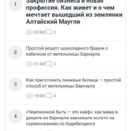
Закрытие бизнеса и новая
1
профессия. Как живет и о чем
мечтает вышедший из землянки
Алтайский Маугли
23 562
2
Простой рецепт шоколадного брауни с
2
кабачком от жительницы Барнаула
21 408
3
Как приготовить ленивые беляши — простой
3
способ от жительницы Барнаула
18 881
4
«Чемпионкой быть — это кайф»: как мама в
4
декрете из Барнаула завоевала золото на
соревнованиях по бодибилдингу