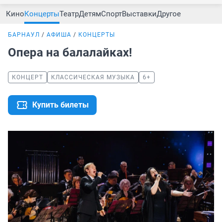
Кино
Концерты
Театр
Детям
Спорт
Выставки
Другое
БАРНАУЛ
АФИША
КОНЦЕРТЫ
Опера на балалайках!
КОНЦЕРТ
КЛАССИЧЕСКАЯ МУЗЫКА
6+
Купить билеты