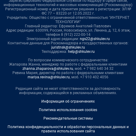
Зарегистрировано Федеральной службой по надзору в сфере связи,
информационных технологий и массовых коммуникаций (Роскомнадзор)
Регистрационный номер и дата принятия решения о регистрации: ЭЛ №
ФС 77 – 83220 от 12.05.2022 г.
Учредитель: Общество с ограниченной ответственностью "ИНТЕРНЕТ
ТЕХНОЛОГИИ"
Главный редактор: Ефремов Анатолий Павлович
Адрес редакции: 630099, Россия, Новосибирск, ул. Ленина, д. 12, 6 этаж,
телефон 8 (912) 222-00-14
Электронный адрес редакции:
ngs22@shkulev.ru
Контактные данные для Роскомнадзора и государственных органов:
juristnsk@shkulev.ru
Техподдержка:
help@shkulev.ru
По вопросам коммерческого сотрудничества:
Жапарова Жанна, менеджер по работе с федеральными клиентами
zhanna.zhaparova@shkulev.ru
, моб. + 7 982 640 34 32
Ревина Мария, директор по работе с федеральными клиентами
mariya.revina@shkulev.ru
, моб. +7 910 402 4056
Редакция сайта не несет ответственности за достоверность
информации, содержащейся в рекламных объявлениях.
Информация об ограничениях
Политика использования cookies
Рекомендательные системы
Политика конфиденциальности и обработки персональных данных и
правила использования сайта