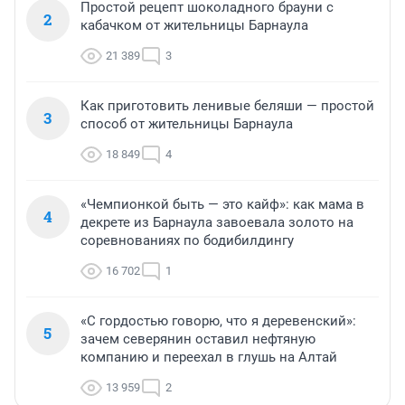
Простой рецепт шоколадного брауни с
2
кабачком от жительницы Барнаула
21 389
3
Как приготовить ленивые беляши — простой
3
способ от жительницы Барнаула
18 849
4
«Чемпионкой быть — это кайф»: как мама в
4
декрете из Барнаула завоевала золото на
соревнованиях по бодибилдингу
16 702
1
«С гордостью говорю, что я деревенский»:
5
зачем северянин оставил нефтяную
компанию и переехал в глушь на Алтай
13 959
2