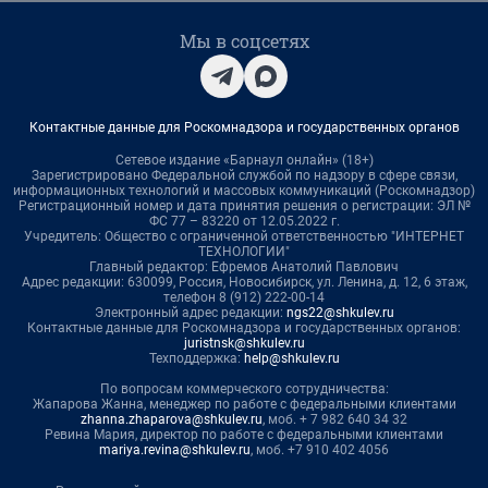
Мы в соцсетях
Контактные данные для Роскомнадзора и государственных органов
Сетевое издание «Барнаул онлайн» (18+)
Зарегистрировано Федеральной службой по надзору в сфере связи,
информационных технологий и массовых коммуникаций (Роскомнадзор)
Регистрационный номер и дата принятия решения о регистрации: ЭЛ №
ФС 77 – 83220 от 12.05.2022 г.
Учредитель: Общество с ограниченной ответственностью "ИНТЕРНЕТ
ТЕХНОЛОГИИ"
Главный редактор: Ефремов Анатолий Павлович
Адрес редакции: 630099, Россия, Новосибирск, ул. Ленина, д. 12, 6 этаж,
телефон 8 (912) 222-00-14
Электронный адрес редакции:
ngs22@shkulev.ru
Контактные данные для Роскомнадзора и государственных органов:
juristnsk@shkulev.ru
Техподдержка:
help@shkulev.ru
По вопросам коммерческого сотрудничества:
Жапарова Жанна, менеджер по работе с федеральными клиентами
zhanna.zhaparova@shkulev.ru
, моб. + 7 982 640 34 32
Ревина Мария, директор по работе с федеральными клиентами
mariya.revina@shkulev.ru
, моб. +7 910 402 4056