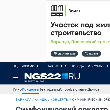
НЕДВИЖИМОСТЬ
ЗНАКОМСТВА
ПОГОДА
ФОРУМЫ
Т
Кино
Концерты
Театр
Детям
Спорт
Выставки
Другое
БАРНАУЛ
АФИША
КОНЦЕРТЫ
СИМФОНИЧЕСКИЙ ОРКЕ
Симфонический оркестр 