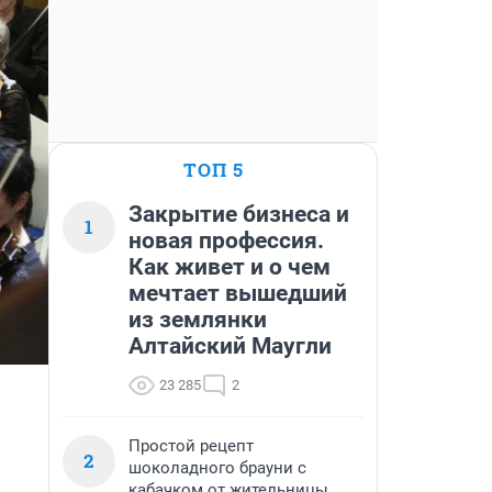
ТОП 5
Закрытие бизнеса и
1
новая профессия.
Как живет и о чем
мечтает вышедший
из землянки
Алтайский Маугли
23 285
2
Простой рецепт
2
шоколадного брауни с
кабачком от жительницы