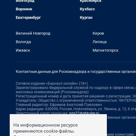
Волгоград
Красноярск
Воронеж
Кузбасс
Екатеринбург
Курган
Великий Новгород
Киров
Вологда
Липецк
Ижевск
Магнитогорск
Контактные данные для Роскомнадзора и государственных органов
Сетевое издание «Барнаул онлайн» (18+)
Зарегистрировано Федеральной службой по надзору в сфере связи
массовых коммуникаций (Роскомнадзор)
Регистрационный номер и дата принятия решения о регистрации: ЭЛ 
Учредитель: Общество с ограниченной ответственностью "ИНТЕР
Главный редактор: Ефремов Анатолий Павлович
Адрес редакции: 630099, Россия, Новосибирск, ул. Ленина, д. 12, 6 эт
Электронный адрес редакции:
ngs22@shkulev.ru
Контактные данные для Роскомнадзора и государственных органов
Техподдержка:
help@shkulev.ru
На информационном ресурсе
По вопросам коммерческого сотрудничества:
применяются cookie-файлы.
Жапарова Жанна, менеджер по работе с федеральными клиентами