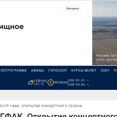
ЕЛЕПРОГРАММА
АФИША
ГОРОСКОП
КУРСЫ ВАЛЮТ
ZODY
П
USD 81,41
СЕЙЧАС
4
ПРОБКИ
+21°C
EUR 94,06
СТР ГФАК. ОТКРЫТИЕ КОНЦЕРТНОГО СЕЗОНА
ГФАК. Открытие концертног