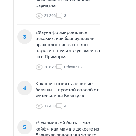
Барнаула
21 266
3
«Фауна формировалась
3
веками»: как барнаульский
арахнолог нашел нового
паука и получил укус змеи на
юге Приморья
20 879
Обсудить
Как приготовить ленивые
4
беляши — простой способ от
жительницы Барнаула
17 458
4
«Чемпионкой быть — это
5
кайф»: как мама в декрете из
Барнаула завоевала золото