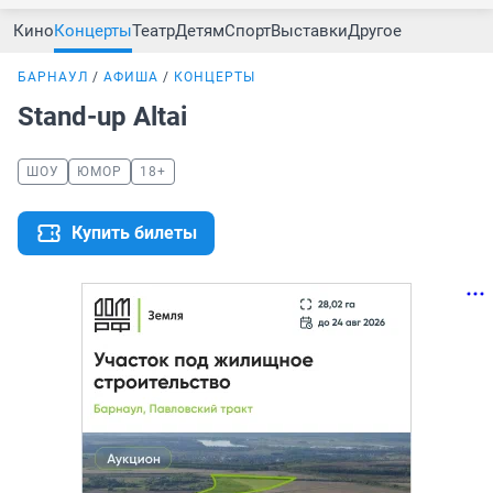
Кино
Концерты
Театр
Детям
Спорт
Выставки
Другое
БАРНАУЛ
АФИША
КОНЦЕРТЫ
Stand-up Altai
ШОУ
ЮМОР
18+
Купить билеты