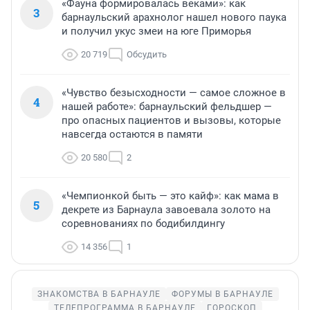
«Фауна формировалась веками»: как
3
барнаульский арахнолог нашел нового паука
и получил укус змеи на юге Приморья
20 719
Обсудить
«Чувство безысходности — самое сложное в
4
нашей работе»: барнаульский фельдшер —
про опасных пациентов и вызовы, которые
навсегда остаются в памяти
20 580
2
«Чемпионкой быть — это кайф»: как мама в
5
декрете из Барнаула завоевала золото на
соревнованиях по бодибилдингу
14 356
1
ЗНАКОМСТВА В БАРНАУЛЕ
ФОРУМЫ В БАРНАУЛЕ
ТЕЛЕПРОГРАММА В БАРНАУЛЕ
ГОРОСКОП