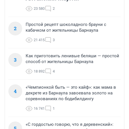
23 580
2
Простой рецепт шоколадного брауни с
2
кабачком от жительницы Барнаула
21 415
3
Как приготовить ленивые беляши — простой
3
способ от жительницы Барнаула
18 892
4
«Чемпионкой быть — это кайф»: как мама в
4
декрете из Барнаула завоевала золото на
соревнованиях по бодибилдингу
16 741
1
«С гордостью говорю, что я деревенский»:
5