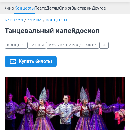
Кино
Концерты
Театр
Детям
Спорт
Выставки
Другое
БАРНАУЛ
АФИША
КОНЦЕРТЫ
Танцевальный калейдоскоп
КОНЦЕРТ
ТАНЦЫ
МУЗЫКА НАРОДОВ МИРА
6+
Купить билеты