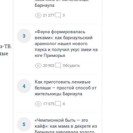
Барнаула
21 277
3
«Фауна формировалась
3
веками»: как барнаульский
арахнолог нашел нового
-ТВ. 
паука и получил укус змеи на
ные 
юге Приморья
20 902
Обсудить
Как приготовить ленивые
4
беляши — простой способ от
жительницы Барнаула
17 575
4
«Чемпионкой быть — это
5
кайф»: как мама в декрете из
Барнаула завоевала золото