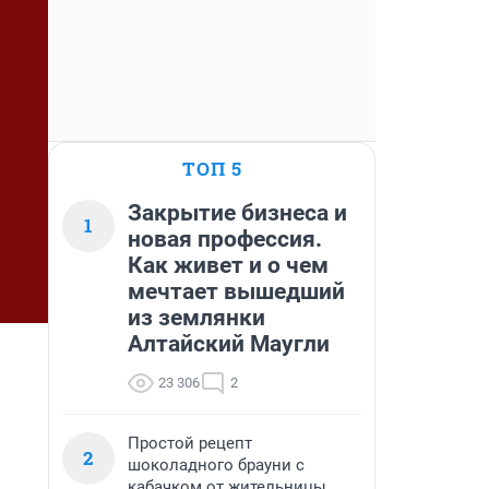
ТОП 5
Закрытие бизнеса и
1
новая профессия.
Как живет и о чем
мечтает вышедший
из землянки
Алтайский Маугли
23 306
2
Простой рецепт
2
шоколадного брауни с
кабачком от жительницы