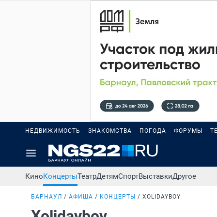
НЕДВИЖИМОСТЬ
ЗНАКОМСТВА
ПОГОДА
ФОРУМЫ
Т
Кино
Концерты
Театр
Детям
Спорт
Выставки
Другое
БАРНАУЛ
АФИША
КОНЦЕРТЫ
XOLIDAYBOY
Xolidayboy