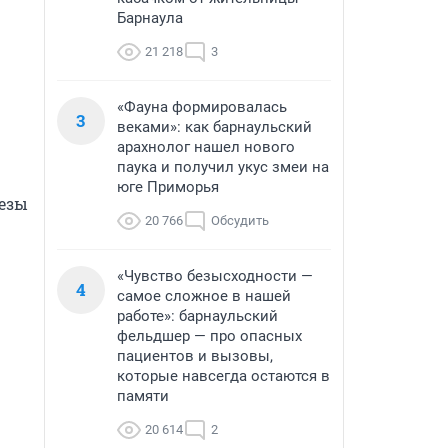
Барнаула
21 218
3
«Фауна формировалась
3
веками»: как барнаульский
арахнолог нашел нового
паука и получил укус змеи на
юге Приморья
зы 
20 766
Обсудить
«Чувство безысходности —
4
самое сложное в нашей
работе»: барнаульский
фельдшер — про опасных
пациентов и вызовы,
которые навсегда остаются в
памяти
20 614
2