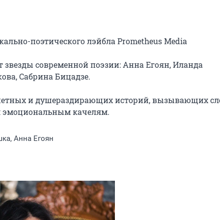
ально-поэтического лэйбла Prometheus Media 
 звезды современной поэзии: Анна Егоян, Иланда 
ва, Сабрина Бицадзе.

петных и душераздирающих историй, вызывающих сле
им эмоциональным качелям.
ка, Анна Егоян