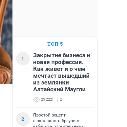
ТОП 5
Закрытие бизнеса и
1
новая профессия.
Как живет и о чем
мечтает вышедший
из землянки
Алтайский Маугли
23 222
2
Простой рецепт
2
шоколадного брауни с
кабачком от жительницы