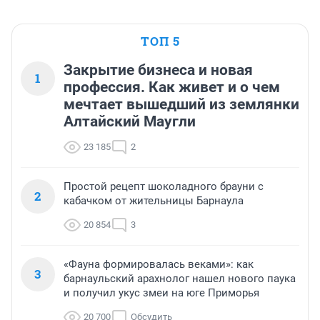
ТОП 5
Закрытие бизнеса и новая
1
профессия. Как живет и о чем
мечтает вышедший из землянки
Алтайский Маугли
23 185
2
Простой рецепт шоколадного брауни с
2
кабачком от жительницы Барнаула
20 854
3
«Фауна формировалась веками»: как
3
барнаульский арахнолог нашел нового паука
и получил укус змеи на юге Приморья
20 700
Обсудить