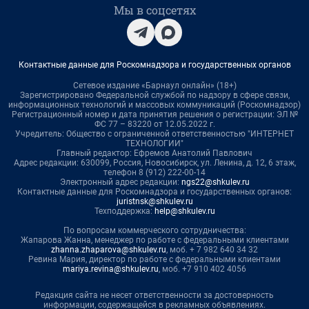
Мы в соцсетях
Контактные данные для Роскомнадзора и государственных органов
Сетевое издание «Барнаул онлайн» (18+)
Зарегистрировано Федеральной службой по надзору в сфере связи,
информационных технологий и массовых коммуникаций (Роскомнадзор)
Регистрационный номер и дата принятия решения о регистрации: ЭЛ №
ФС 77 – 83220 от 12.05.2022 г.
Учредитель: Общество с ограниченной ответственностью "ИНТЕРНЕТ
ТЕХНОЛОГИИ"
Главный редактор: Ефремов Анатолий Павлович
Адрес редакции: 630099, Россия, Новосибирск, ул. Ленина, д. 12, 6 этаж,
телефон 8 (912) 222-00-14
Электронный адрес редакции:
ngs22@shkulev.ru
Контактные данные для Роскомнадзора и государственных органов:
juristnsk@shkulev.ru
Техподдержка:
help@shkulev.ru
По вопросам коммерческого сотрудничества:
Жапарова Жанна, менеджер по работе с федеральными клиентами
zhanna.zhaparova@shkulev.ru
, моб. + 7 982 640 34 32
Ревина Мария, директор по работе с федеральными клиентами
mariya.revina@shkulev.ru
, моб. +7 910 402 4056
Редакция сайта не несет ответственности за достоверность
информации, содержащейся в рекламных объявлениях.