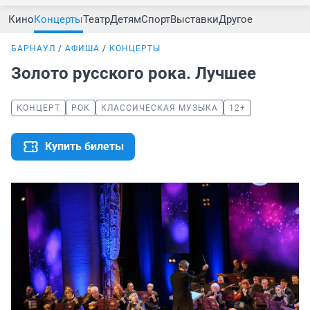
Кино
Концерты
Театр
Детям
Спорт
Выставки
Другое
БАРНАУЛ
АФИША
КОНЦЕРТЫ
Золото русского рока. Лучшее
КОНЦЕРТ
РОК
КЛАССИЧЕСКАЯ МУЗЫКА
12+
Купить билеты