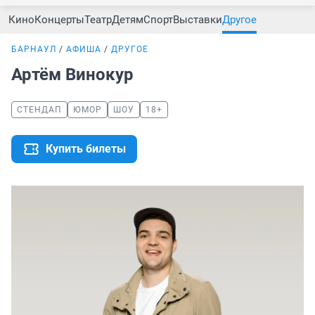
Кино
Концерты
Театр
Детям
Спорт
Выставки
Другое
БАРНАУЛ
АФИША
ДРУГОЕ
Артём Винокур
СТЕНДАП
ЮМОР
ШОУ
18+
Купить билеты