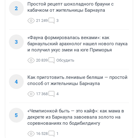
Простой рецепт шоколадного брауни с
2
кабачком от жительницы Барнаула
21 249
3
«Фауна формировалась веками»: как
3
барнаульский арахнолог нашел нового паука
и получил укус змеи на юге Приморья
20 839
Обсудить
Как приготовить ленивые беляши — простой
4
способ от жительницы Барнаула
17 368
4
«Чемпионкой быть — это кайф»: как мама в
5
декрете из Барнаула завоевала золото на
соревнованиях по бодибилдингу
16 528
1