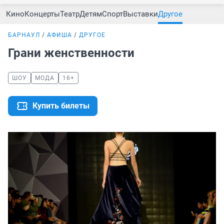
Кино
Концерты
Театр
Детям
Спорт
Выставки
Другое
БАРНАУЛ
АФИША
ДРУГОЕ
Грани женственности
ШОУ
МОДА
16+
Купить билеты