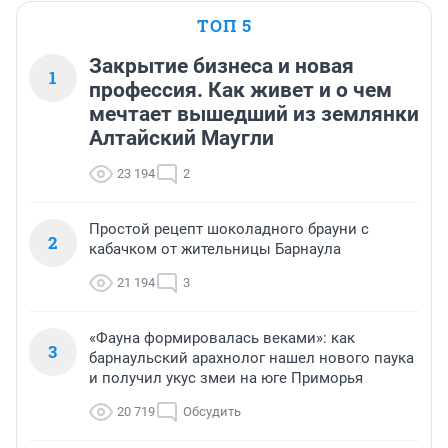
ТОП 5
Закрытие бизнеса и новая
1
профессия. Как живет и о чем
мечтает вышедший из землянки
Алтайский Маугли
23 194
2
Простой рецепт шоколадного брауни с
2
кабачком от жительницы Барнаула
21 194
3
«Фауна формировалась веками»: как
3
барнаульский арахнолог нашел нового паука
и получил укус змеи на юге Приморья
20 719
Обсудить