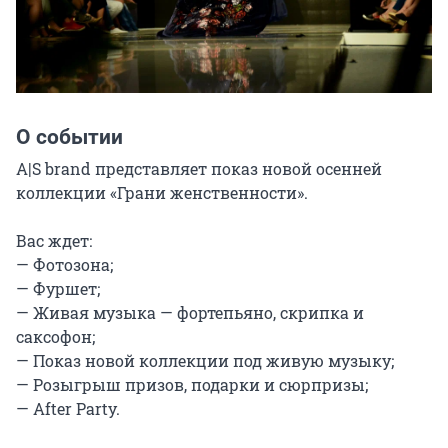
О событии
A|S brand представляет показ новой осенней 
коллекции «Грани женственности».

Вас ждет:

— Фотозона;

— ⁠Фуршет;

— ⁠Живая музыка — фортепьяно, скрипка и 
саксофон;

— Показ новой коллекции под живую музыку;

— Розыгрыш призов, подарки и сюрпризы;

— After Party.
