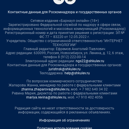
Контактные данные для Роскомнадзора и государственных органов
Сетевое издание «Барнаул онлайн» (18+)
Зарегистрировано Федеральной службой по надзору в сфере связи,
информационных технологий и массовых коммуникаций (Роскомнадзор)
Регистрационный номер и дата принятия решения о регистрации: ЭЛ №
ФС 77 – 83220 от 12.05.2022 г.
Учредитель: Общество с ограниченной ответственностью "ИНТЕРНЕТ
ТЕХНОЛОГИИ"
Главный редактор: Ефремов Анатолий Павлович
Адрес редакции: 630099, Россия, Новосибирск, ул. Ленина, д. 12, 6 этаж,
телефон 8 (912) 222-00-14
Электронный адрес редакции:
ngs22@shkulev.ru
Контактные данные для Роскомнадзора и государственных органов:
juristnsk@shkulev.ru
Техподдержка:
help@shkulev.ru
По вопросам коммерческого сотрудничества:
Жапарова Жанна, менеджер по работе с федеральными клиентами
zhanna.zhaparova@shkulev.ru
, моб. + 7 982 640 34 32
Ревина Мария, директор по работе с федеральными клиентами
mariya.revina@shkulev.ru
, моб. +7 910 402 4056
Редакция сайта не несет ответственности за достоверность
информации, содержащейся в рекламных объявлениях.
Информация об ограничениях
Политика использования cookies