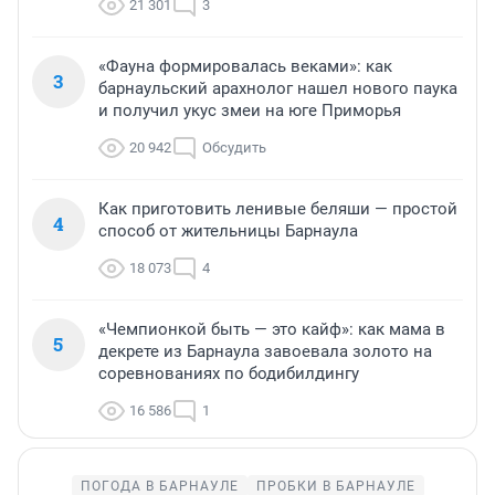
21 301
3
«Фауна формировалась веками»: как
3
барнаульский арахнолог нашел нового паука
и получил укус змеи на юге Приморья
20 942
Обсудить
Как приготовить ленивые беляши — простой
4
способ от жительницы Барнаула
18 073
4
«Чемпионкой быть — это кайф»: как мама в
5
декрете из Барнаула завоевала золото на
соревнованиях по бодибилдингу
16 586
1
ПОГОДА В БАРНАУЛЕ
ПРОБКИ В БАРНАУЛЕ