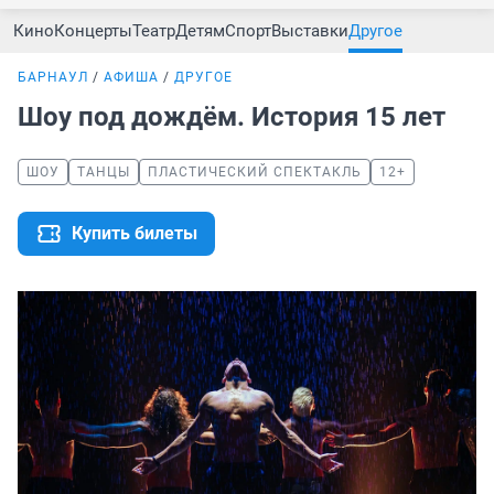
Кино
Концерты
Театр
Детям
Спорт
Выставки
Другое
БАРНАУЛ
АФИША
ДРУГОЕ
Шоу под дождём. История 15 лет
ШОУ
ТАНЦЫ
ПЛАСТИЧЕСКИЙ СПЕКТАКЛЬ
12+
Купить билеты