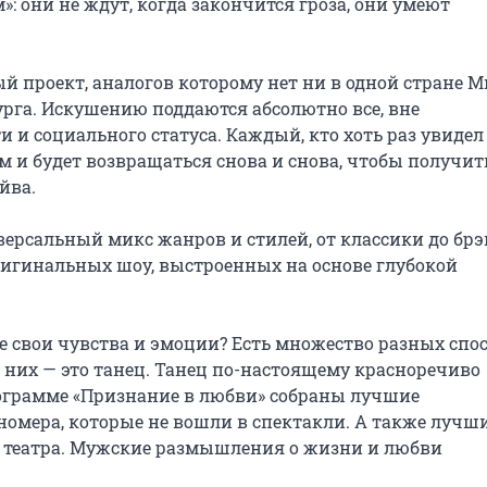
»: они не ждут, когда закончится гроза, они умеют 
проект, аналогов которому нет ни в одной стране Ми
рга. Искушению поддаются абсолютно все, вне 
 и социального статуса. Каждый, кто хоть раз увидел 
м и будет возвращаться снова и снова, чтобы получить
ва.

иверсальный микс жанров и стилей, от классики до брэ
оригинальных шоу, выстроенных на основе глубокой 
 свои чувства и эмоции? Есть множество разных спосо
их — это танец. Танец по-настоящему красноречиво 
рограмме «Признание в любви» собраны лучшие 
номера, которые не вошли в спектакли. А также лучши
й театра. Мужские размышления о жизни и любви 