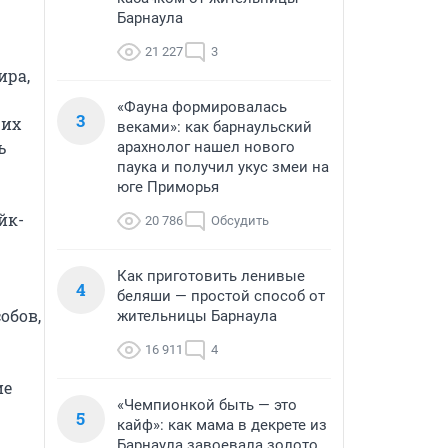
Барнаула
21 227
3
ра, 
«Фауна формировалась
3
их 
веками»: как барнаульский
 
арахнолог нашел нового
паука и получил укус змеи на
юге Приморья
йк-
20 786
Обсудить
Как приготовить ленивые
4
беляши — простой способ от
бов, 
жительницы Барнаула
16 911
4
е 
«Чемпионкой быть — это
5
кайф»: как мама в декрете из
Барнаула завоевала золото