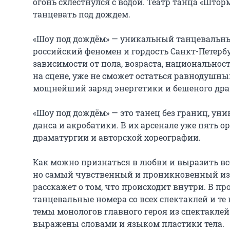
огонь схлестнулся с водой. Театр танца «Шторм
танцевать под дождем.

«Шоу под дождём» — уникальный танцевальный 
российский феномен и гордость Санкт-Петербу
зависимости от пола, возраста, национальности
на сцене, уже не сможет остаться равнодушны
мощнейший заряд энергетики и бешеного драй
«Шоу под дождём» — это танец без границ, ун
данса и акробатики. В их арсенале уже пять 
драматургии и авторской хореографии.

Как можно признаться в любви и выразить все
но самый чувственный и проникновенный из н
расскажет о том, что происходит внутри. В п
танцевальные номера со всех спектаклей и те 
темы монологов главного героя из спектакле
выражены словами и языком пластики тела.
