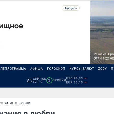
ЕЛЕПРОГРАММА
АФИША
ГОРОСКОП
КУРСЫ ВАЛЮТ
ZODY
П
USD 80,93
СЕЙЧАС
3
ПРОБКИ
+21°C
EUR 93,19
ИЗНАНИЕ В ЛЮБВИ
нание в любви