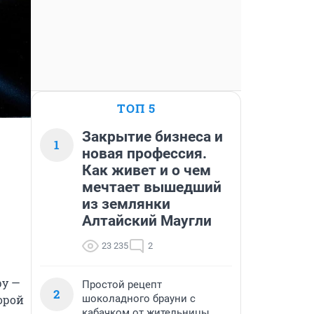
ТОП 5
Закрытие бизнеса и
1
новая профессия.
Как живет и о чем
мечтает вышедший
из землянки
Алтайский Маугли
23 235
2
ру —
Простой рецепт
2
шоколадного брауни с
рой 
кабачком от жительницы