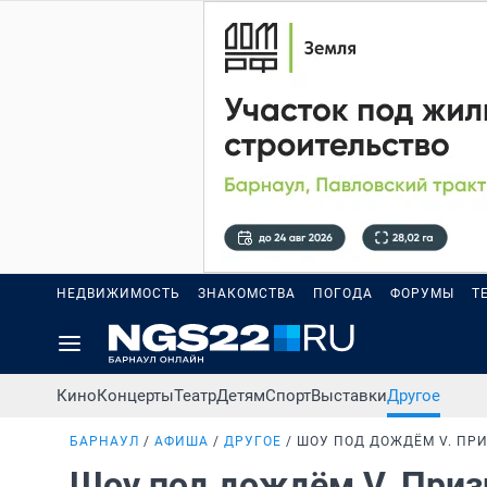
НЕДВИЖИМОСТЬ
ЗНАКОМСТВА
ПОГОДА
ФОРУМЫ
Т
Кино
Концерты
Театр
Детям
Спорт
Выставки
Другое
БАРНАУЛ
АФИША
ДРУГОЕ
ШОУ ПОД ДОЖДЁМ V. ПР
Шоу под дождём V. Приз